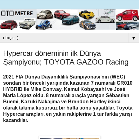
▼
Hypercar döneminin ilk Dünya
Şampiyonu; TOYOTA GAZOO Racing
2021 FIA Dünya Dayanıklılık Şampiyonası’nın (WEC)
sondan bir önceki yarışında kazanan 7 numaralı GR010
HYBRID ile Mike Conway, Kamui Kobayashi ve José
María López oldu. 8 numaralı araçla yarışan Sébastien
Buemi, Kazuki Nakajima ve Brendon Hartley ikinci
olarak takıma kusursuz bir hafta sonu yaşattılar. Toyota
Hypercar araçları, en yakın rakiplerine 1 tur farkla yarışı
kazandılar.