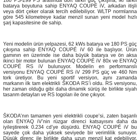
180 PS-299 PS arasında dört farklı güç çıkışına, iki farklı
batarya boyutuna sahip ENYAQ COUPÉ iV, arkadan itişli
veya dört çeker olarak tercih edilebiliyor. WLTP normlarına
göre 545 kilometreye kadar menzil sunan yeni model hızlı
şarj kapasitesine de sahip.
Yeni modelin ürün yelpazesi, 62 kWs batarya ve 180 PS güç
çıkışına sahip ENYAQ COUPÉ iV 60 ile başlıyor. Ürün
gamının en üzerinde ise daha büyük batarya ve ön aksa
ikinci bir motor bulunan ENYAQ COUPÉ iV 80x ve ENYAQ
COUPÉ RS iV bulunuyor. Modelin en performanslı
versiyonu ENYAQ COUPÉ RS iV 299 PS güç ve 460 Nm
tork üretiyor. Bu yeni sportif versiyon, aynı zamanda
markanın ilk tam elektrikli ŠKODA RS’i oldu. RS versiyonu,
her zaman olduğu gibi daha dinamik sürüş ile birlikte siyah
tasarım detayları ve RS logoları ile öne çıkıyor.
ŠKODA’nın tamamen yeni elektrikli coupe’si, zaten başarılı
olan ENYAQ iV’nin rüzgar direnci katsayısını daha da
iyileştirerek 0.234 cd’ye düşürdü. ENYAQ COUPÉ iV bu
sayede çok daha yüksek seviyede bir verimlilik sunuyor.
Düşük direnç ile birlikte daha uzun menzil kat edebiliyor.