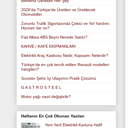
Bilmeniz Gereken Her Şey
2026'da Türkiye'de Üretilen ve Üretilecek
Otomobiller
Zorunlu Trafik Sigortasında Çekici ve Yol Yardımı
Hizmeti Var mı?
Fiat Albea ABS Beyni Nerede Satılır?
KAHVE / KAFE EKİPMANLARI
Elektrikli Araç Kaskosu Nedir, Kapsamı Nelerdir?
Türkiye’de en çok tercih edilen Renault modelleri
hangileri?
Scooter-Şehir İçi Ulaşımın Pratik Çözümü
G A S T R O S T E E L
Motor yağı nasıl değiştirilir?
Haftanın En Çok Okunan Yazıları
Yeni Yerli Elektrikli Karluna Hafif