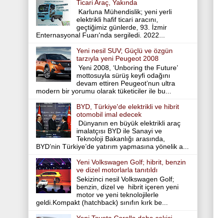
Ticari Araç, Yakında
Karluna Mühendislik; yeni yerli
elektrikli hafif ticari aracını,
geçtiğimiz günlerde, 93. İzmir
Enternasyonal Fuarı'nda sergiledi. 2022...
Yeni nesil SUV; Güçlü ve özgün
tarzıyla yeni Peugeot 2008
Yeni 2008, ‘Unboring the Future’
mottosuyla sürüş keyfi odağını
devam ettiren Peugeot’nun ultra
modern bir yorumu olarak tüketiciler ile bu...
BYD, Türkiye'de elektrikli ve hibrit
otomobil imal edecek
Dünyanın en büyük elektrikli araç
imalatçısı BYD ile Sanayi ve
Teknoloji Bakanlığı arasında,
BYD’nin Türkiye’de yatırım yapmasına yönelik a...
Yeni Volkswagen Golf; hibrit, benzin
ve dizel motorlarla tanıtıldı
Sekizinci nesil Volkswagen Golf;
benzin, dizel ve hibrit içeren yeni
motor ve yeni teknolojilerle
geldi.Kompakt (hatchback) sınıfın kırk be...