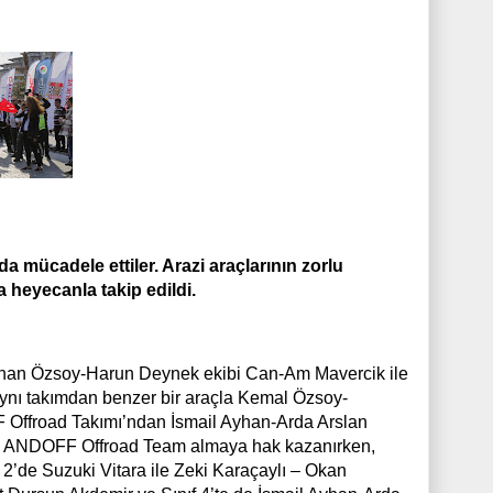
mücadele ettiler. Arazi araçlarının zorlu
a heyecanla takip edildi.
enan Özsoy-Harun Deynek ekibi Can-Am Mavercik ile
i aynı takımdan benzer bir araçla Kemal Özsoy-
 Offroad Takımı’ndan İsmail Ayhan-Arda Arslan
asını ANDOFF Offroad Team almaya hak kazanırken,
f 2’de Suzuki Vitara ile Zeki Karaçaylı – Okan