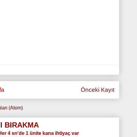
fa
Önceki Kayıt
ları (Atom)
I BIRAKMA
.Her 4 sn'de 1 ünite kana ihtiyaç var