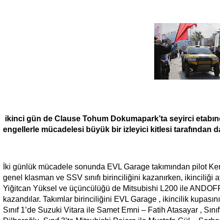
ikinci gün de Clause Tohum Dokumapark’ta seyirci etabında 
engellerle mücadelesi büyük bir izleyici kitlesi tarafından d
İki günlük mücadele sonunda EVL Garage takımından pilot K
genel klasman ve SSV sınıfı birinciliğini kazanırken, ikinciliğ
Yiğitcan Yüksel ve üçüncülüğü de Mitsubishi L200 ile ANDOFF
kazandılar. Takımlar birinciliğini EVL Garage , ikincilik kup
Sınıf 1’de Suzuki Vitara ile Samet Emni – Fatih Atasayar , Sını