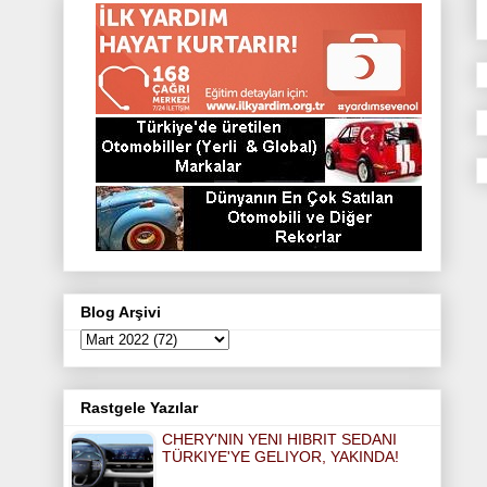
e
o
g
r
e
r
o
r
e
r
k
a
s
m
t
Blog Arşivi
Rastgele Yazılar
CHERY'NIN YENI HIBRIT SEDANI
TÜRKIYE'YE GELIYOR, YAKINDA!