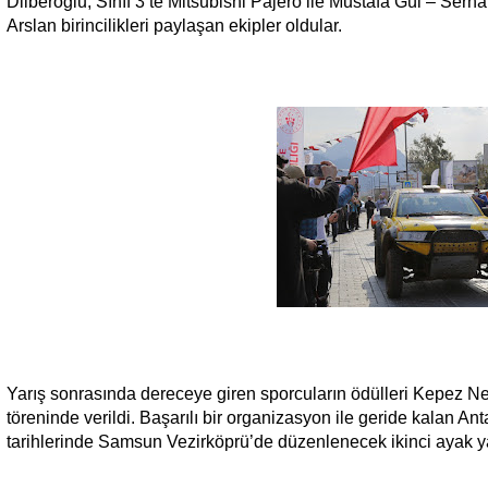
Dilberoğlu, Sınıf 3’te Mitsubishi Pajero ile Mustafa Gül – Serh
Arslan birincilikleri paylaşan ekipler oldular.
Yarış sonrasında dereceye giren sporcuların ödülleri Kepez 
töreninde verildi. Başarılı bir organizasyon ile geride kalan An
tarihlerinde Samsun Vezirköprü’de düzenlenecek ikinci ayak yar