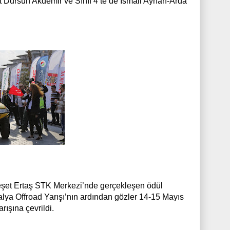
at Dursun Akdemir ve Sınıf 4’te de İsmail Ayhan-Arda
Neşet Ertaş STK Merkezi’nde gerçekleşen ödül
talya Offroad Yarışı’nın ardından gözler 14-15 Mayıs
ışına çevrildi.