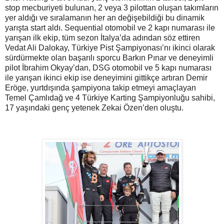
stop mecburiyeti bulunan, 2 veya 3 pilottan oluşan takımların
yer aldığı ve sıralamanın her an değişebildiği bu dinamik
yarışta start aldı. Sequential otomobil ve 2 kapı numarası ile
yarışan ilk ekip, tüm sezon İtalya’da adından söz ettiren
Vedat Ali Dalokay, Türkiye Pist Şampiyonası’nı ikinci olarak
sürdürmekte olan başarılı sporcu Barkın Pınar ve deneyimli
pilot İbrahim Okyay’dan, DSG otomobil ve 5 kapı numarası
ile yarışan ikinci ekip ise deneyimini gittikçe artıran Demir
Eröge, yurtdışında şampiyona takip etmeyi amaçlayan
Temel Çamlıdağ ve 4 Türkiye Karting Şampiyonluğu sahibi,
17 yaşındaki genç yetenek Zekai Özen’den oluştu.