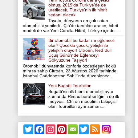
Yeni Toyota Corolla daha çekici
olmuş, 2019'da Türkiye'de de
üretilecek, Türkiye'nin ilk hibrit
sedanı olacak
Toyota, dünyanın en çok satan
otomobilini yeniledi.. Çin'de tanıtılan aracın, hibrit
modeli de var.Yeni Corolla Hibrit, Türkiye içinde ...
Bir otomobil bu kadar mı eğlenceli
olur? Çocukla çocuk, yetişkinle
yetişkin oluyor! Citroën, Red Bull
Uçuş Günü'nde Eğlenceyi
Gökyüzüne Taşıyor!
Otomobil dünyasında konforla özdeşleşen köklü
mirasa sahip Citroën, 23 Ağustos 2026 tarihinde
İstanbul Caddebostan Sahili'nde düzenlenec...
Yeni Bugatti Tourbillon
Bugatti'nin ilk hibrit otomobili aynı
zamanda Rimac beraberliğinin de ilk
meyvesi! Chiron modelinin takipçisi
olan Tourbillon aynı zaman...
T
F
I
P
T
w
a
n
i
w
i
c
s
n
i