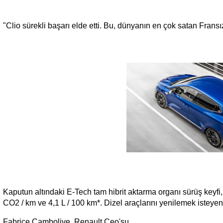
"Clio sürekli başarı elde etti. Bu, dünyanın en çok satan Fransı
Kaputun altındaki E-Tech tam hibrit aktarma organı sürüş keyf
CO2 / km ve 4,1 L / 100 km*. Dizel araçlarını yenilemek isteyen m
Fabrice Cambolive, Renault Ceo'su