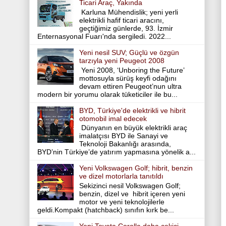
Ticari Araç, Yakında
Karluna Mühendislik; yeni yerli
elektrikli hafif ticari aracını,
geçtiğimiz günlerde, 93. İzmir
Enternasyonal Fuarı'nda sergiledi. 2022...
Yeni nesil SUV; Güçlü ve özgün
tarzıyla yeni Peugeot 2008
Yeni 2008, ‘Unboring the Future’
mottosuyla sürüş keyfi odağını
devam ettiren Peugeot’nun ultra
modern bir yorumu olarak tüketiciler ile bu...
BYD, Türkiye'de elektrikli ve hibrit
otomobil imal edecek
Dünyanın en büyük elektrikli araç
imalatçısı BYD ile Sanayi ve
Teknoloji Bakanlığı arasında,
BYD’nin Türkiye’de yatırım yapmasına yönelik a...
Yeni Volkswagen Golf; hibrit, benzin
ve dizel motorlarla tanıtıldı
Sekizinci nesil Volkswagen Golf;
benzin, dizel ve hibrit içeren yeni
motor ve yeni teknolojilerle
geldi.Kompakt (hatchback) sınıfın kırk be...