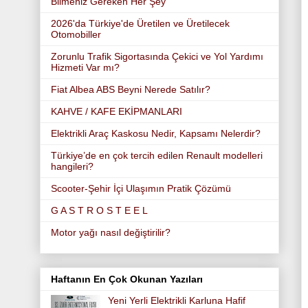
Bilmeniz Gereken Her Şey
2026'da Türkiye'de Üretilen ve Üretilecek
Otomobiller
Zorunlu Trafik Sigortasında Çekici ve Yol Yardımı
Hizmeti Var mı?
Fiat Albea ABS Beyni Nerede Satılır?
KAHVE / KAFE EKİPMANLARI
Elektrikli Araç Kaskosu Nedir, Kapsamı Nelerdir?
Türkiye’de en çok tercih edilen Renault modelleri
hangileri?
Scooter-Şehir İçi Ulaşımın Pratik Çözümü
G A S T R O S T E E L
Motor yağı nasıl değiştirilir?
Haftanın En Çok Okunan Yazıları
Yeni Yerli Elektrikli Karluna Hafif