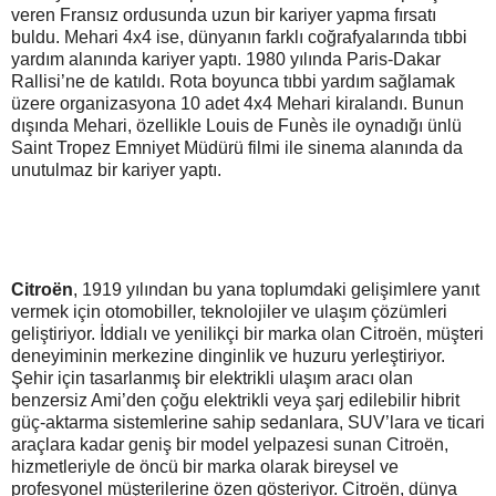
veren Fransız ordusunda uzun bir kariyer yapma fırsatı
buldu. Mehari 4x4 ise, dünyanın farklı coğrafyalarında tıbbi
yardım alanında kariyer yaptı. 1980 yılında Paris-Dakar
Rallisi’ne de katıldı. Rota boyunca tıbbi yardım sağlamak
üzere organizasyona 10 adet 4x4 Mehari kiralandı. Bunun
dışında Mehari, özellikle Louis de Funès ile oynadığı ünlü
Saint Tropez Emniyet Müdürü filmi ile sinema alanında da
unutulmaz bir kariyer yaptı.
Citroën
, 1919 yılından bu yana toplumdaki gelişimlere yanıt
vermek için otomobiller, teknolojiler ve ulaşım çözümleri
geliştiriyor. İddialı ve yenilikçi bir marka olan Citroën, müşteri
deneyiminin merkezine dinginlik ve huzuru yerleştiriyor.
Şehir için tasarlanmış bir elektrikli ulaşım aracı olan
benzersiz Ami’den çoğu elektrikli veya şarj edilebilir hibrit
güç-aktarma sistemlerine sahip sedanlara, SUV’lara ve ticari
araçlara kadar geniş bir model yelpazesi sunan Citroën,
hizmetleriyle de öncü bir marka olarak bireysel ve
profesyonel müşterilerine özen gösteriyor. Citroën, dünya