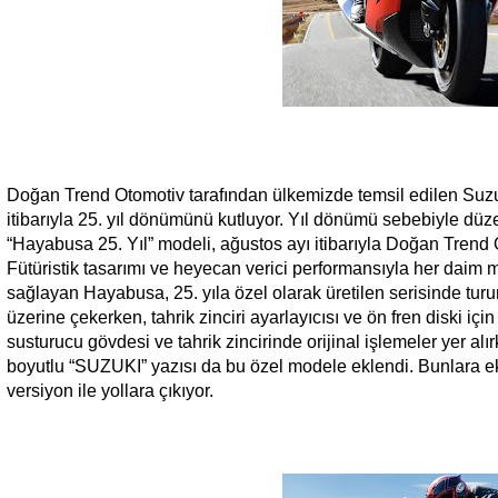
Doğan Trend Otomotiv tarafından ülkemizde temsil edilen Suz
itibarıyla 25. yıl dönümünü kutluyor. Yıl dönümü sebebiyle düzen
“Hayabusa 25. Yıl” modeli, ağustos ayı itibarıyla Doğan Trend
Fütüristik tasarımı ve heyecan verici performansıyla her daim m
sağlayan Hayabusa, 25. yıla özel olarak üretilen serisinde turu
üzerine çekerken, tahrik zinciri ayarlayıcısı ve ön fren diski için ö
susturucu gövdesi ve tahrik zincirinde orijinal işlemeler yer a
boyutlu “SUZUKI” yazısı da bu özel modele eklendi. Bunlara ek o
versiyon ile yollara çıkıyor.