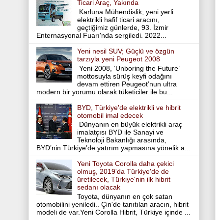
Ticari Araç, Yakında
Karluna Mühendislik; yeni yerli
elektrikli hafif ticari aracını,
geçtiğimiz günlerde, 93. İzmir
Enternasyonal Fuarı'nda sergiledi. 2022...
Yeni nesil SUV; Güçlü ve özgün
tarzıyla yeni Peugeot 2008
Yeni 2008, ‘Unboring the Future’
mottosuyla sürüş keyfi odağını
devam ettiren Peugeot’nun ultra
modern bir yorumu olarak tüketiciler ile bu...
BYD, Türkiye'de elektrikli ve hibrit
otomobil imal edecek
Dünyanın en büyük elektrikli araç
imalatçısı BYD ile Sanayi ve
Teknoloji Bakanlığı arasında,
BYD’nin Türkiye’de yatırım yapmasına yönelik a...
Yeni Toyota Corolla daha çekici
olmuş, 2019'da Türkiye'de de
üretilecek, Türkiye'nin ilk hibrit
sedanı olacak
Toyota, dünyanın en çok satan
otomobilini yeniledi.. Çin'de tanıtılan aracın, hibrit
modeli de var.Yeni Corolla Hibrit, Türkiye içinde ...