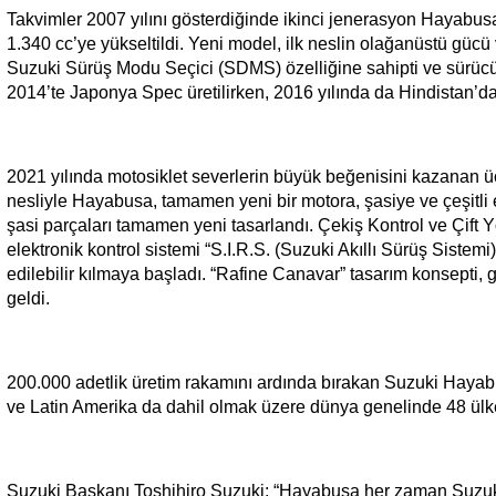
Takvimler 2007 yılını gösterdiğinde ikinci jenerasyon Hayabusa
1.340 cc’ye yükseltildi. Yeni model, ilk neslin olağanüstü gücü
Suzuki Sürüş Modu Seçici (SDMS) özelliğine sahipti ve sürücü
2014’te Japonya Spec üretilirken, 2016 yılında da Hindistan’da
2021 yılında motosiklet severlerin büyük beğenisini kazanan 
nesliyle Hayabusa, tamamen yeni bir motora, şasiye ve çeşitli 
şasi parçaları tamamen yeni tasarlandı. Çekiş Kontrol ve Çift Y
elektronik kontrol sistemi “S.I.R.S. (Suzuki Akıllı Sürüş Siste
edilebilir kılmaya başladı. “Rafine Canavar” tasarım konsepti
geldi.
200.000 adetlik üretim rakamını ardında bırakan Suzuki Hayabu
ve Latin Amerika da dahil olmak üzere dünya genelinde 48 ülke
Suzuki Başkanı Toshihiro Suzuki; “Hayabusa her zaman Suzuki