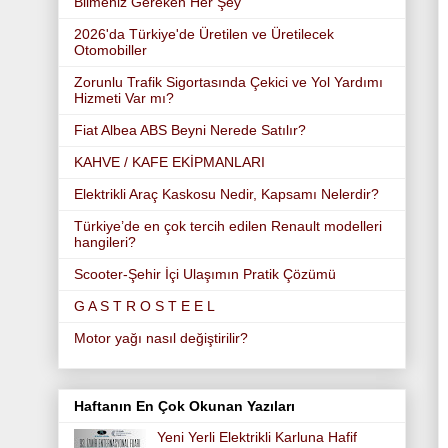
Bilmeniz Gereken Her Şey
2026'da Türkiye'de Üretilen ve Üretilecek
Otomobiller
Zorunlu Trafik Sigortasında Çekici ve Yol Yardımı
Hizmeti Var mı?
Fiat Albea ABS Beyni Nerede Satılır?
KAHVE / KAFE EKİPMANLARI
Elektrikli Araç Kaskosu Nedir, Kapsamı Nelerdir?
Türkiye’de en çok tercih edilen Renault modelleri
hangileri?
Scooter-Şehir İçi Ulaşımın Pratik Çözümü
G A S T R O S T E E L
Motor yağı nasıl değiştirilir?
Haftanın En Çok Okunan Yazıları
Yeni Yerli Elektrikli Karluna Hafif