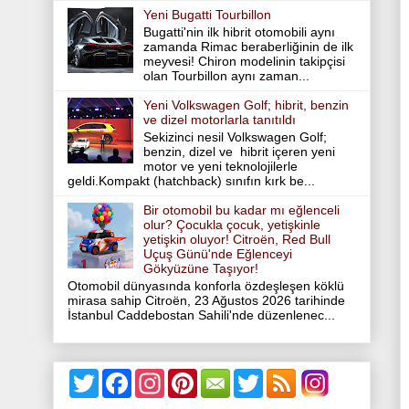
Yeni Bugatti Tourbillon
Bugatti'nin ilk hibrit otomobili aynı
zamanda Rimac beraberliğinin de ilk
meyvesi! Chiron modelinin takipçisi
olan Tourbillon aynı zaman...
Yeni Volkswagen Golf; hibrit, benzin
ve dizel motorlarla tanıtıldı
Sekizinci nesil Volkswagen Golf;
benzin, dizel ve hibrit içeren yeni
motor ve yeni teknolojilerle
geldi.Kompakt (hatchback) sınıfın kırk be...
Bir otomobil bu kadar mı eğlenceli
olur? Çocukla çocuk, yetişkinle
yetişkin oluyor! Citroën, Red Bull
Uçuş Günü'nde Eğlenceyi
Gökyüzüne Taşıyor!
Otomobil dünyasında konforla özdeşleşen köklü
mirasa sahip Citroën, 23 Ağustos 2026 tarihinde
İstanbul Caddebostan Sahili'nde düzenlenec...
T
F
I
P
T
w
a
n
i
w
i
c
s
n
i