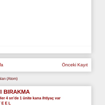
fa
Önceki Kayıt
ları (Atom)
I BIRAKMA
.Her 4 sn'de 1 ünite kana ihtiyaç var
T E E L