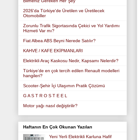
Bilmeniz Gereken Her Şey
2026'da Türkiye'de Üretilen ve Üretilecek
Otomobiller
Zorunlu Trafik Sigortasında Çekici ve Yol Yardımı
Hizmeti Var mı?
Fiat Albea ABS Beyni Nerede Satılır?
KAHVE / KAFE EKİPMANLARI
Elektrikli Araç Kaskosu Nedir, Kapsamı Nelerdir?
Türkiye’de en çok tercih edilen Renault modelleri
hangileri?
Scooter-Şehir İçi Ulaşımın Pratik Çözümü
G A S T R O S T E E L
Motor yağı nasıl değiştirilir?
Haftanın En Çok Okunan Yazıları
Yeni Yerli Elektrikli Karluna Hafif