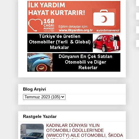
e
o
g
r
e
r
o
r
e
r
k
a
s
m
t
Blog Arşivi
Rastgele Yazılar
KADINLAR DÜNYASI YILIN
OTOMOBILI ÖDÜLLERI’NDE
(WWCOTY) AILE OTOMOBILI, ŠKODA