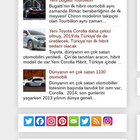
Yeni Bugatti Tourbillon
Bugatti'nin ilk hibrit otomobili aynı
zamanda Rimac beraberliğinin de ilk
meyvesi! Chiron modelinin takipçisi
olan Tourbillon aynı zaman...
Yeni Toyota Corolla daha çekici
olmuş, 2019'da Türkiye'de de
üretilecek, Türkiye'nin ilk hibrit
sedanı olacak
Toyota, dünyanın en çok satan
otomobilini yeniledi.. Çin'de tanıtılan aracın, hibrit
modeli de var.Yeni Corolla Hibrit, Türkiye içinde ...
Dünyanın en çok satan 1100
otomobili
Dünyanın en çok satan otomobiller
listesinin başında tanıdık bir isim var;
Corolla.. 2014; son günlerini
yaşarken 2013 yılının dünya geneli...
T
F
I
P
T
w
a
n
i
w
i
c
s
n
i
t
e
t
t
t
t
b
a
e
t