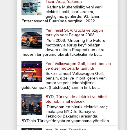
Ticari Araç, Yakında
Karluna Mühendislik; yeni yerli
elektrikli hafif ticari aracını,
geçtiğimiz günlerde, 93. İzmir
Enternasyonal Fuarı'nda sergiledi. 2022...
Yeni nesil SUV; Güçlü ve özgün
tarzıyla yeni Peugeot 2008
Yeni 2008, ‘Unboring the Future’
mottosuyla sürüş keyfi odağını
devam ettiren Peugeot’nun ultra
modern bir yorumu olarak tüketiciler ile bu...
Yeni Volkswagen Golf; hibrit, benzin
ve dizel motorlarla tanıtıldı
Sekizinci nesil Volkswagen Golf;
benzin, dizel ve hibrit içeren yeni
motor ve yeni teknolojilerle
geldi.Kompakt (hatchback) sınıfın kırk be...
BYD, Türkiye'de elektrikli ve hibrit
otomobil imal edecek
Dünyanın en büyük elektrikli araç
imalatçısı BYD ile Sanayi ve
Teknoloji Bakanlığı arasında,
BYD’nin Türkiye’de yatırım yapmasına yönelik a...