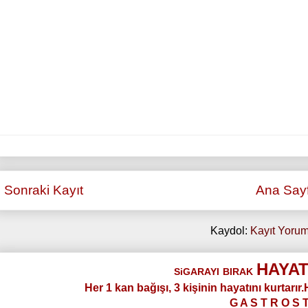
Sonraki Kayıt
Ana Say
Kaydol:
Kayıt Yorum
HAYAT
SiGARAYI
BIRAK
Her 1 kan bağışı, 3 kişinin hayatını kurtarır
G A S T R O S 