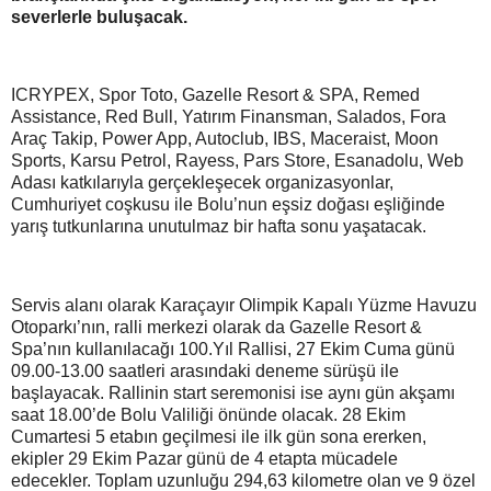
severlerle buluşacak.
ICRYPEX, Spor Toto, Gazelle Resort & SPA, Remed
Assistance, Red Bull, Yatırım Finansman, Salados, Fora
Araç Takip, Power App, Autoclub, IBS, Maceraist, Moon
Sports, Karsu Petrol, Rayess, Pars Store, Esanadolu, Web
Adası katkılarıyla gerçekleşecek organizasyonlar,
Cumhuriyet coşkusu ile Bolu’nun eşsiz doğası eşliğinde
yarış tutkunlarına unutulmaz bir hafta sonu yaşatacak.
Servis alanı olarak Karaçayır Olimpik Kapalı Yüzme Havuzu
Otoparkı’nın, ralli merkezi olarak da Gazelle Resort &
Spa’nın kullanılacağı 100.Yıl Rallisi, 27 Ekim Cuma günü
09.00-13.00 saatleri arasındaki deneme sürüşü ile
başlayacak. Rallinin start seremonisi ise aynı gün akşamı
saat 18.00’de Bolu Valiliği önünde olacak. 28 Ekim
Cumartesi 5 etabın geçilmesi ile ilk gün sona ererken,
ekipler 29 Ekim Pazar günü de 4 etapta mücadele
edecekler. Toplam uzunluğu 294,63 kilometre olan ve 9 özel