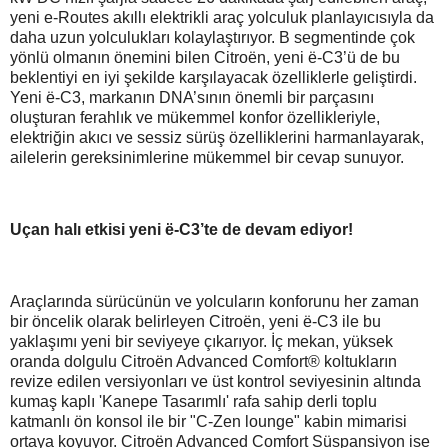
yeni e-Routes akıllı elektrikli araç yolculuk planlayıcısıyla da
daha uzun yolculukları kolaylaştırıyor. B segmentinde çok
yönlü olmanın önemini bilen Citroën, yeni ë-C3’ü de bu
beklentiyi en iyi şekilde karşılayacak özelliklerle geliştirdi.
Yeni ë-C3, markanın DNA’sının önemli bir parçasını
oluşturan ferahlık ve mükemmel konfor özellikleriyle,
elektriğin akıcı ve sessiz sürüş özelliklerini harmanlayarak,
ailelerin gereksinimlerine mükemmel bir cevap sunuyor.
Uçan halı etkisi yeni ë-C3’te de devam ediyor!
Araçlarında sürücünün ve yolcuların konforunu her zaman
bir öncelik olarak belirleyen Citroën, yeni ë-C3 ile bu
yaklaşımı yeni bir seviyeye çıkarıyor. İç mekan, yüksek
oranda dolgulu Citroën Advanced Comfort® koltukların
revize edilen versiyonları ve üst kontrol seviyesinin altında
kumaş kaplı 'Kanepe Tasarımlı' rafa sahip derli toplu
katmanlı ön konsol ile bir "C-Zen lounge" kabin mimarisi
ortaya koyuyor. Citroën Advanced Comfort Süspansiyon ise