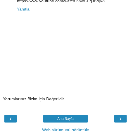
https://www.youtube.com/watch?v=oCLrjJEdjK8
Yanıtla
Yorumlarınız Bizim İçin Değerlidir..
‹
›
Ana Sayfa
Web sürümünü görüntüle