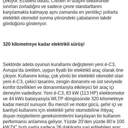
çekiyor. Ecobest ödülü, Citroën’in ulaşım sektöründe
sınırları zorladığını ve sadece çevre standartlarını
karşılamakla kalmayıp aynı zamanda en yenilikçi yollarla
elektrikli otomobil sunma yönündeki çabalarının takdir
gördüğünü gösteriyor.
320 kilometreye kadar elektrikli sürüş!
Sektörde adeta oyunun kurallarını değişteren yeni ë-C3,
Avrupa’da üretilen, uygun fiyatlı bir elektrikli araç olarak öne
çıkıyor. Kullanımı kolay, çok yönlü bir elektrikli otomobil olan
yeni ë-C3, çekici tasarımı, zengin donanımı ve üst seviyede
konfor özellikleri ve donanımlarıyla etkileyici bir araç içi
deneyim vadediyor. Yeni ë-C3, 83 kW (113 HP) elektromotor
ve 44 kWs bataryasıyla WLTP döngüsünde 320 kilometreye
kadar menzil sunuyor. Bu menzil ve motor gücü, şehir içi ve
banliyö kullanımı için elektrikli şehir otomobiline ihtiyaç
duyan müşterilerin gereksinimlerini karşılayan bir kullanım
performansı anlamına geliyor. Yüzde 20’den yüzde 80’e 100
kW DC hızlı şarjla sadece 26 dakikada şarj edilebilen araç,