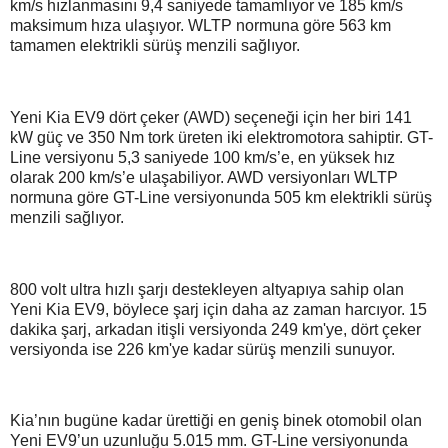
km/s hızlanmasını 9,4 saniyede tamamlıyor ve 185 km/s
maksimum hıza ulaşıyor. WLTP normuna göre 563 km
tamamen elektrikli sürüş menzili sağlıyor.
Yeni Kia EV9 dört çeker (AWD) seçeneği için her biri 141
kW güç ve 350 Nm tork üreten iki elektromotora sahiptir. GT-
Line versiyonu 5,3 saniyede 100 km/s’e, en yüksek hız
olarak 200 km/s’e ulaşabiliyor. AWD versiyonları WLTP
normuna göre GT-Line versiyonunda 505 km elektrikli sürüş
menzili sağlıyor.
800 volt ultra hızlı şarjı destekleyen altyapıya sahip olan
Yeni Kia EV9, böylece şarj için daha az zaman harcıyor. 15
dakika şarj, arkadan itişli versiyonda 249 km'ye, dört çeker
versiyonda ise 226 km'ye kadar sürüş menzili sunuyor.
Kia’nın bugüne kadar ürettiği en geniş binek otomobil olan
Yeni EV9’un uzunluğu 5.015 mm. GT-Line versiyonunda