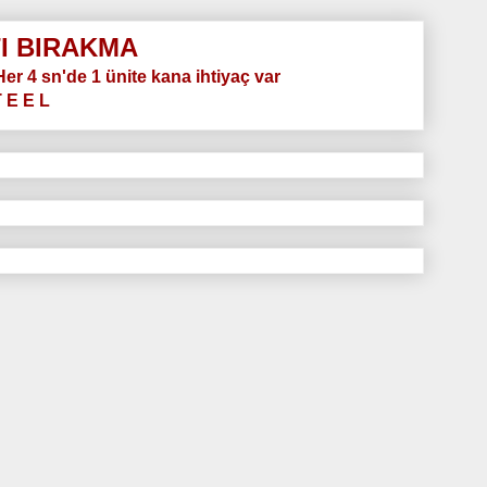
I BIRAKMA
.Her 4 sn'de 1 ünite kana ihtiyaç var
T E E L