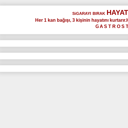
HAYAT
SiGARAYI
BIRAK
Her 1 kan bağışı, 3 kişinin hayatını kurtarır
G A S T R O S 