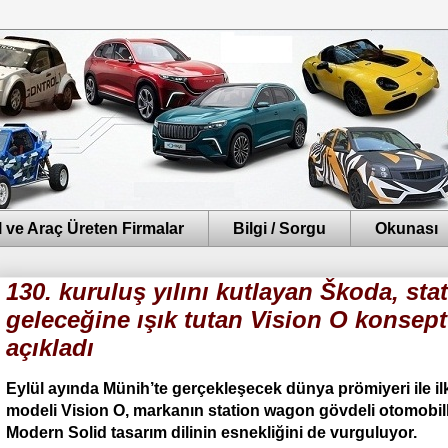
 ve Araç Üreten Firmalar
Bilgi / Sorgu
Okunası
130. kuruluş yılını kutlayan Škoda, st
geleceğine ışık tutan Vision O konsept 
açıkladı
Eylül ayında Münih’te gerçekleşecek dünya prömiyeri ile i
modeli Vision O, markanın station wagon gövdeli otomobill
Modern Solid tasarım dilinin esnekliğini de vurguluyor.