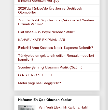
Bilmeniz Gereken Her Şey
2026'da Türkiye'de Üretilen ve Üretilecek
Otomobiller
Zorunlu Trafik Sigortasında Çekici ve Yol Yardımı
Hizmeti Var mı?
Fiat Albea ABS Beyni Nerede Satılır?
KAHVE / KAFE EKİPMANLARI
Elektrikli Araç Kaskosu Nedir, Kapsamı Nelerdir?
Türkiye’de en çok tercih edilen Renault modelleri
hangileri?
Scooter-Şehir İçi Ulaşımın Pratik Çözümü
G A S T R O S T E E L
Motor yağı nasıl değiştirilir?
Haftanın En Çok Okunan Yazıları
Yeni Yerli Elektrikli Karluna Hafif