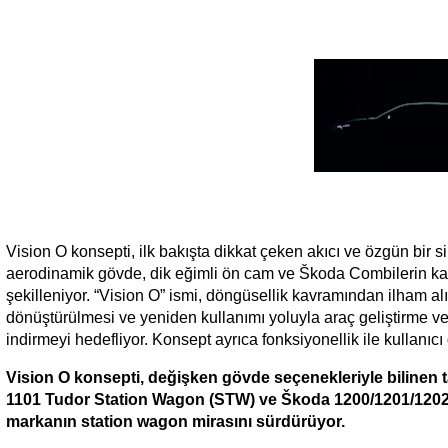
Vision O konsepti, ilk bakışta dikkat çeken akıcı ve özgün bir silu
aerodinamik gövde, dik eğimli ön cam ve Škoda Combilerin kara
şekilleniyor. “Vision O” ismi, döngüsellik kavramından ilham al
dönüştürülmesi ve yeniden kullanımı yoluyla araç geliştirme ve 
indirmeyi hedefliyor. Konsept ayrıca fonksiyonellik ile kullanıcı
Vision O konsepti, değişken gövde seçenekleriyle bilinen t
1101 Tudor Station Wagon (STW) ve Škoda 1200/1201/1202 o
markanın station wagon mirasını sürdürüyor.