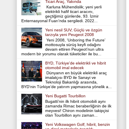
Ticari Araç, Yakında
Karluna Mühendislik; yeni yerli
elektrikli hafif ticari aracını,
geçtiğimiz günlerde, 93. İzmir
Enternasyonal Fuarı'nda sergiledi. 2022...
Yeni nesil SUV; Güçlü ve özgün
tarzıyla yeni Peugeot 2008
Yeni 2008, ‘Unboring the Future’
mottosuyla sürüş keyfi odağını
devam ettiren Peugeot’nun ultra
modern bir yorumu olarak tüketiciler ile bu...
BYD, Türkiye'de elektrikli ve hibrit
otomobil imal edecek
Dünyanın en büyük elektrikli araç
imalatçısı BYD ile Sanayi ve
Teknoloji Bakanlığı arasında,
BYD’nin Türkiye’de yatırım yapmasına yönelik a...
Yeni Bugatti Tourbillon
Bugatti'nin ilk hibrit otomobili aynı
zamanda Rimac beraberliğinin de ilk
meyvesi! Chiron modelinin takipçisi
olan Tourbillon aynı zaman...
Yeni Volkswagen Golf; hibrit, benzin