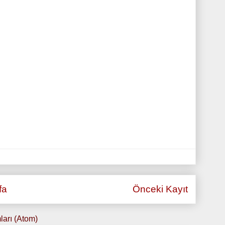
fa
Önceki Kayıt
ları (Atom)