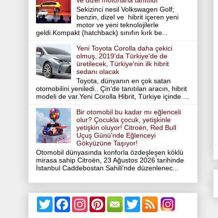
ve dizel motorlarla tanıtıldı
Sekizinci nesil Volkswagen Golf;
benzin, dizel ve hibrit içeren yeni
motor ve yeni teknolojilerle
geldi.Kompakt (hatchback) sınıfın kırk be...
Yeni Toyota Corolla daha çekici
olmuş, 2019'da Türkiye'de de
üretilecek, Türkiye'nin ilk hibrit
sedanı olacak
Toyota, dünyanın en çok satan
otomobilini yeniledi.. Çin'de tanıtılan aracın, hibrit
modeli de var.Yeni Corolla Hibrit, Türkiye içinde ...
Bir otomobil bu kadar mı eğlenceli
olur? Çocukla çocuk, yetişkinle
yetişkin oluyor! Citroën, Red Bull
Uçuş Günü'nde Eğlenceyi
Gökyüzüne Taşıyor!
Otomobil dünyasında konforla özdeşleşen köklü
mirasa sahip Citroën, 23 Ağustos 2026 tarihinde
İstanbul Caddebostan Sahili'nde düzenlenec...
T
F
I
P
T
w
a
n
i
w
i
c
s
n
i