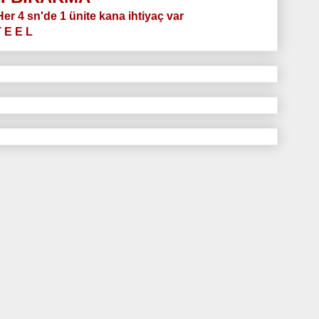
.Her 4 sn'de 1 ünite kana ihtiyaç var
T E E L