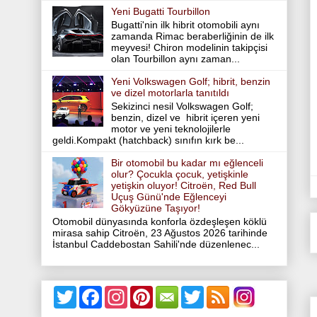
Yeni Bugatti Tourbillon
Bugatti'nin ilk hibrit otomobili aynı
zamanda Rimac beraberliğinin de ilk
meyvesi! Chiron modelinin takipçisi
olan Tourbillon aynı zaman...
Yeni Volkswagen Golf; hibrit, benzin
ve dizel motorlarla tanıtıldı
Sekizinci nesil Volkswagen Golf;
benzin, dizel ve hibrit içeren yeni
motor ve yeni teknolojilerle
geldi.Kompakt (hatchback) sınıfın kırk be...
Bir otomobil bu kadar mı eğlenceli
olur? Çocukla çocuk, yetişkinle
yetişkin oluyor! Citroën, Red Bull
Uçuş Günü'nde Eğlenceyi
Gökyüzüne Taşıyor!
Otomobil dünyasında konforla özdeşleşen köklü
mirasa sahip Citroën, 23 Ağustos 2026 tarihinde
İstanbul Caddebostan Sahili'nde düzenlenec...
T
F
I
P
T
w
a
n
i
w
i
c
s
n
i