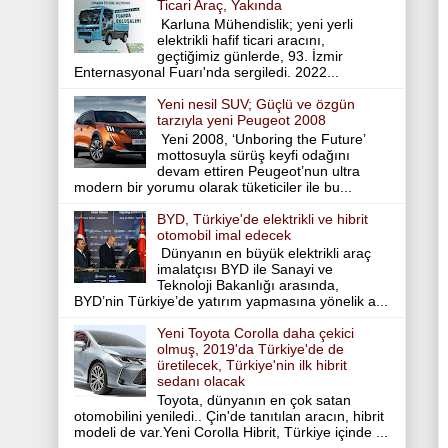
Ticari Araç, Yakında
Karluna Mühendislik; yeni yerli
elektrikli hafif ticari aracını,
geçtiğimiz günlerde, 93. İzmir
Enternasyonal Fuarı'nda sergiledi. 2022...
Yeni nesil SUV; Güçlü ve özgün
tarzıyla yeni Peugeot 2008
Yeni 2008, ‘Unboring the Future’
mottosuyla sürüş keyfi odağını
devam ettiren Peugeot’nun ultra
modern bir yorumu olarak tüketiciler ile bu...
BYD, Türkiye'de elektrikli ve hibrit
otomobil imal edecek
Dünyanın en büyük elektrikli araç
imalatçısı BYD ile Sanayi ve
Teknoloji Bakanlığı arasında,
BYD’nin Türkiye’de yatırım yapmasına yönelik a...
Yeni Toyota Corolla daha çekici
olmuş, 2019'da Türkiye'de de
üretilecek, Türkiye'nin ilk hibrit
sedanı olacak
Toyota, dünyanın en çok satan
otomobilini yeniledi.. Çin'de tanıtılan aracın, hibrit
modeli de var.Yeni Corolla Hibrit, Türkiye içinde ...