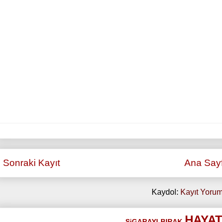
Sonraki Kayıt
Ana Say
Kaydol:
Kayıt Yorum
HAYAT
SiGARAYI
BIRAK