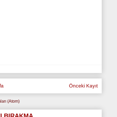
fa
Önceki Kayıt
ları (Atom)
I BIRAKMA