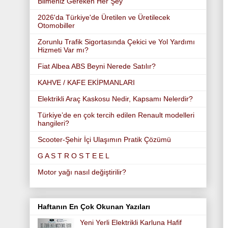
Bilmeniz Gereken Her Şey
2026'da Türkiye'de Üretilen ve Üretilecek
Otomobiller
Zorunlu Trafik Sigortasında Çekici ve Yol Yardımı
Hizmeti Var mı?
Fiat Albea ABS Beyni Nerede Satılır?
KAHVE / KAFE EKİPMANLARI
Elektrikli Araç Kaskosu Nedir, Kapsamı Nelerdir?
Türkiye’de en çok tercih edilen Renault modelleri
hangileri?
Scooter-Şehir İçi Ulaşımın Pratik Çözümü
G A S T R O S T E E L
Motor yağı nasıl değiştirilir?
Haftanın En Çok Okunan Yazıları
Yeni Yerli Elektrikli Karluna Hafif