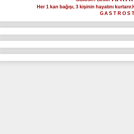
Her 1 kan bağışı, 3 kişinin hayatını kurtarır
G A S T R O S 