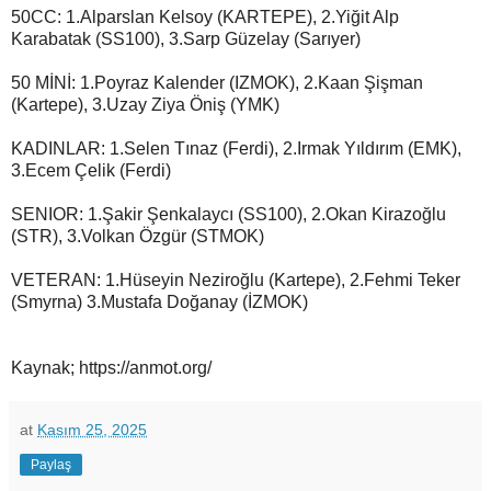
50CC: 1.Alparslan Kelsoy (KARTEPE), 2.Yiğit Alp
Karabatak (SS100), 3.Sarp Güzelay (Sarıyer)
50 MİNİ: 1.Poyraz Kalender (IZMOK), 2.Kaan Şişman
(Kartepe), 3.Uzay Ziya Öniş (YMK)
KADINLAR: 1.Selen Tınaz (Ferdi), 2.Irmak Yıldırım (EMK),
3.Ecem Çelik (Ferdi)
SENIOR: 1.Şakir Şenkalaycı (SS100), 2.Okan Kirazoğlu
(STR), 3.Volkan Özgür (STMOK)
VETERAN: 1.Hüseyin Neziroğlu (Kartepe), 2.Fehmi Teker
(Smyrna) 3.Mustafa Doğanay (İZMOK)
Kaynak; https://anmot.org/
at
Kasım 25, 2025
Paylaş