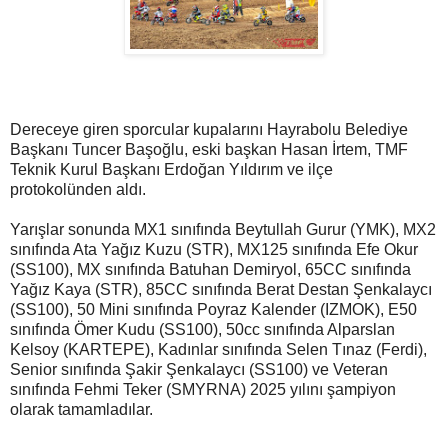
Dereceye giren sporcular kupalarını Hayrabolu Belediye
Başkanı Tuncer Başoğlu, eski başkan Hasan İrtem, TMF
Teknik Kurul Başkanı Erdoğan Yıldırım ve ilçe
protokolünden aldı.
Yarışlar sonunda MX1 sınıfında Beytullah Gurur (YMK), MX2
sınıfında Ata Yağız Kuzu (STR), MX125 sınıfında Efe Okur
(SS100), MX sınıfında Batuhan Demiryol, 65CC sınıfında
Yağız Kaya (STR), 85CC sınıfında Berat Destan Şenkalaycı
(SS100), 50 Mini sınıfında Poyraz Kalender (IZMOK), E50
sınıfında Ömer Kudu (SS100), 50cc sınıfında Alparslan
Kelsoy (KARTEPE), Kadınlar sınıfında Selen Tınaz (Ferdi),
Senior sınıfında Şakir Şenkalaycı (SS100) ve Veteran
sınıfında Fehmi Teker (SMYRNA) 2025 yılını şampiyon
olarak tamamladılar.