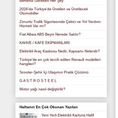
Bilmeniz Gereken Her Şey
2026'da Türkiye'de Üretilen ve Üretilecek
Otomobiller
Zorunlu Trafik Sigortasında Çekici ve Yol Yardımı
Hizmeti Var mı?
Fiat Albea ABS Beyni Nerede Satılır?
KAHVE / KAFE EKİPMANLARI
Elektrikli Araç Kaskosu Nedir, Kapsamı Nelerdir?
Türkiye’de en çok tercih edilen Renault modelleri
hangileri?
Scooter-Şehir İçi Ulaşımın Pratik Çözümü
G A S T R O S T E E L
Motor yağı nasıl değiştirilir?
Haftanın En Çok Okunan Yazıları
Yeni Yerli Elektrikli Karluna Hafif