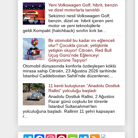
Yeni Volkswagen Golf; hibrit, benzin
ve dizel motorlarla tanıtıldı
Sekizinci nesil Volkswagen Golf;
benzin, dizel ve hibrit içeren yeni
motor ve yeni teknolojilerle
geldi.Kompakt (hatchback) sınıfın kırk be...
Bir otomobil bu kadar mı eğlenceli
olur? Çocukla çocuk, yetişkinle
yetişkin oluyor! Citroën, Red Bull
Uçuş Günü'nde Eğlenceyi
Gökyüzüne Taşıyor!
Otomobil dünyasında konforla özdeşleşen köklü
mirasa sahip Citroën, 23 Ağustos 2026 tarihinde
İstanbul Caddebostan Sahili'nde düzenlenec...
11 kenti buluşturan “Anadolu Dostluk
Rallisi” yolculuğu başladı
Anadolu Dostluk Rallisi, 2 Ağustos
Pazar günü coşkulu bir törenle
İstanbul Sultanahmet’ten
yolculuğuna başladı. Rallinin 11 şehri kapsayan
r...
T
F
I
P
T