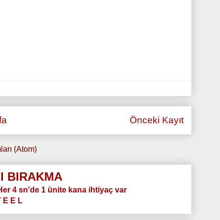
fa
Önceki Kayıt
ları (Atom)
I BIRAKMA
.Her 4 sn'de 1 ünite kana ihtiyaç var
T E E L