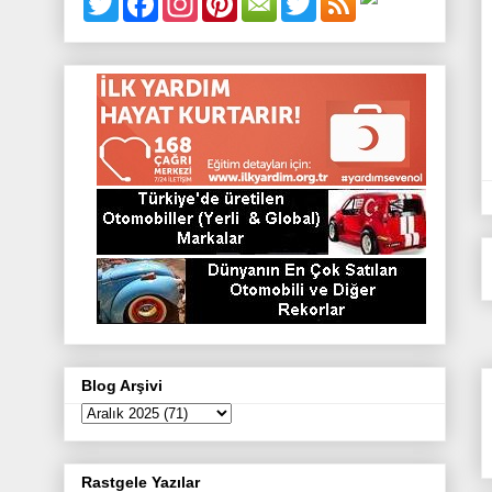
w
a
n
i
w
i
c
s
n
i
t
e
t
t
t
t
b
a
e
t
e
o
g
r
e
r
o
r
e
r
k
a
s
m
t
Blog Arşivi
Rastgele Yazılar