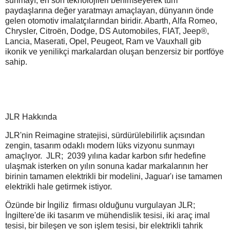
sunmayı, en son teknolojileri benimseyerek tüm
paydaşlarına değer yaratmayı amaçlayan, dünyanın önde
gelen otomotiv imalatçılarından biridir. Abarth, Alfa Romeo,
Chrysler, Citroën, Dodge, DS Automobiles, FIAT, Jeep®,
Lancia, Maserati, Opel, Peugeot, Ram ve Vauxhall gib
ikonik ve yenilikçi markalardan oluşan benzersiz bir portföye
sahip.
JLR Hakkında
JLR'nin Reimagine stratejisi, sürdürülebilirlik açısından
zengin, tasarım odaklı modern lüks vizyonu sunmayı
amaçlıyor.
JLR; 2039 yılına kadar karbon sıfır hedefine
ulaşmak isterken on yılın sonuna kadar markalarının her
birinin tamamen elektrikli bir modelini, Jaguar'ı ise tamamen
elektrikli hale getirmek istiyor.
Özünde bir İngiliz firması olduğunu vurgulayan JLR;
İngiltere'de iki tasarım ve mühendislik tesisi, iki araç imal
tesisi, bir bileşen ve son işlem tesisi, bir elektrikli tahrik