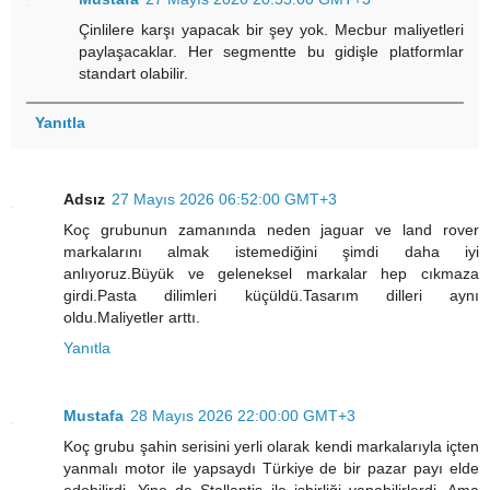
Çinlilere karşı yapacak bir şey yok. Mecbur maliyetleri
paylaşacaklar. Her segmentte bu gidişle platformlar
standart olabilir.
Yanıtla
Adsız
27 Mayıs 2026 06:52:00 GMT+3
Koç grubunun zamanında neden jaguar ve land rover
markalarını almak istemediğini şimdi daha iyi
anlıyoruz.Büyük ve geleneksel markalar hep cıkmaza
girdi.Pasta dilimleri küçüldü.Tasarım dilleri aynı
oldu.Maliyetler arttı.
Yanıtla
Mustafa
28 Mayıs 2026 22:00:00 GMT+3
Koç grubu şahin serisini yerli olarak kendi markalarıyla içten
yanmalı motor ile yapsaydı Türkiye de bir pazar payı elde
edebilirdi. Yine de Stallantis ile işbirliği yapabilirlerdi. Ama