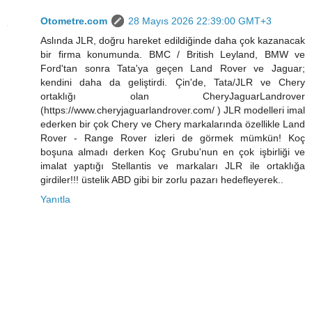
Otometre.com
28 Mayıs 2026 22:39:00 GMT+3
Aslında JLR, doğru hareket edildiğinde daha çok kazanacak
bir firma konumunda. BMC / British Leyland, BMW ve
Ford'tan sonra Tata'ya geçen Land Rover ve Jaguar;
kendini daha da geliştirdi. Çin'de, Tata/JLR ve Chery
ortaklığı olan CheryJaguarLandrover
(https://www.cheryjaguarlandrover.com/ ) JLR modelleri imal
ederken bir çok Chery ve Chery markalarında özellikle Land
Rover - Range Rover izleri de görmek mümkün! Koç
boşuna almadı derken Koç Grubu'nun en çok işbirliği ve
imalat yaptığı Stellantis ve markaları JLR ile ortaklığa
girdiler!!! üstelik ABD gibi bir zorlu pazarı hedefleyerek..
Yanıtla