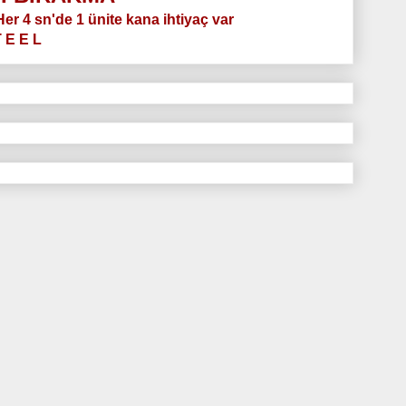
.Her 4 sn'de 1 ünite kana ihtiyaç var
T E E L