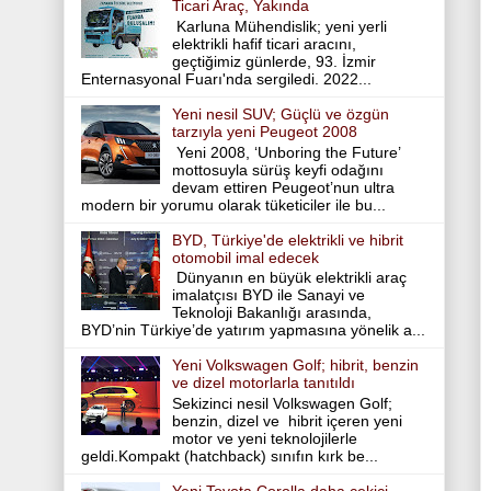
Ticari Araç, Yakında
Karluna Mühendislik; yeni yerli
elektrikli hafif ticari aracını,
geçtiğimiz günlerde, 93. İzmir
Enternasyonal Fuarı'nda sergiledi. 2022...
Yeni nesil SUV; Güçlü ve özgün
tarzıyla yeni Peugeot 2008
Yeni 2008, ‘Unboring the Future’
mottosuyla sürüş keyfi odağını
devam ettiren Peugeot’nun ultra
modern bir yorumu olarak tüketiciler ile bu...
BYD, Türkiye'de elektrikli ve hibrit
otomobil imal edecek
Dünyanın en büyük elektrikli araç
imalatçısı BYD ile Sanayi ve
Teknoloji Bakanlığı arasında,
BYD’nin Türkiye’de yatırım yapmasına yönelik a...
Yeni Volkswagen Golf; hibrit, benzin
ve dizel motorlarla tanıtıldı
Sekizinci nesil Volkswagen Golf;
benzin, dizel ve hibrit içeren yeni
motor ve yeni teknolojilerle
geldi.Kompakt (hatchback) sınıfın kırk be...