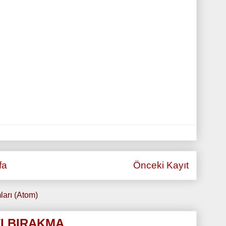
fa
Önceki Kayıt
ları (Atom)
I BIRAKMA