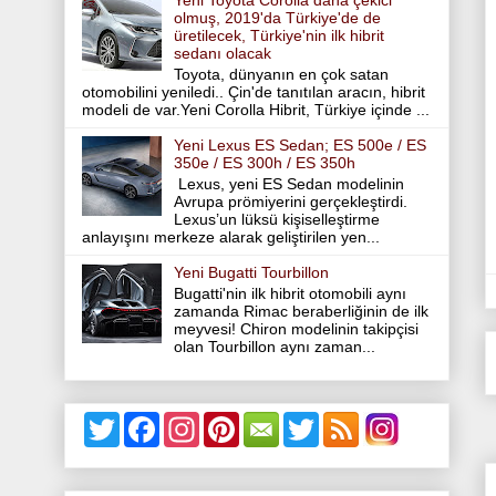
Yeni Toyota Corolla daha çekici
olmuş, 2019'da Türkiye'de de
üretilecek, Türkiye'nin ilk hibrit
sedanı olacak
Toyota, dünyanın en çok satan
otomobilini yeniledi.. Çin'de tanıtılan aracın, hibrit
modeli de var.Yeni Corolla Hibrit, Türkiye içinde ...
Yeni Lexus ES Sedan; ES 500e / ES
350e / ES 300h / ES 350h
Lexus, yeni ES Sedan modelinin
Avrupa prömiyerini gerçekleştirdi.
Lexus’un lüksü kişiselleştirme
anlayışını merkeze alarak geliştirilen yen...
Yeni Bugatti Tourbillon
Bugatti'nin ilk hibrit otomobili aynı
zamanda Rimac beraberliğinin de ilk
meyvesi! Chiron modelinin takipçisi
olan Tourbillon aynı zaman...
T
F
I
P
T
w
a
n
i
w
i
c
s
n
i
t
e
t
t
t
t
b
a
e
t