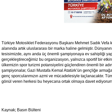
Türkiye Motosiklet Federasyonu Başkanı Mehmet Sadık Vefa k
alanında artık uluslararası bir marka haline gelmiştir. Dünyanın
tesisimizde, aynı anda üç önemli şampiyonaya ev sahipliği ya
gerçekleştireceğimiz bu organizasyon, yalnızca sportif bir etki
ülkemizin spor turizmi potansiyelini güçlendiren önemli bir adı
şampiyonalar, Gazi Mustafa Kemal Atatürk’ün gençliğe armağan 
genç sporcularımızın azmi ve mücadelesiyle taçlanacaktır. Tüm 
gönül veren herkesi bu heyecana ortak olmaya davet ediyorum
Kaynak; Basın Bülteni