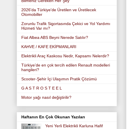
Bilmeniz Gereken Her Şey
2026'da Türkiye'de Üretilen ve Üretilecek
Otomobiller
Zorunlu Trafik Sigortasında Çekici ve Yol Yardımı
Hizmeti Var mı?
Fiat Albea ABS Beyni Nerede Satılır?
KAHVE / KAFE EKİPMANLARI
Elektrikli Araç Kaskosu Nedir, Kapsamı Nelerdir?
Türkiye’de en çok tercih edilen Renault modelleri
hangileri?
Scooter-Şehir İçi Ulaşımın Pratik Çözümü
G A S T R O S T E E L
Motor yağı nasıl değiştirilir?
Haftanın En Çok Okunan Yazıları
Yeni Yerli Elektrikli Karluna Hafif