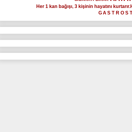
Her 1 kan bağışı, 3 kişinin hayatını kurtarır
G A S T R O S 