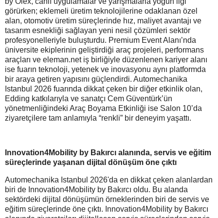
by Olex, canlı uygulamalar ve yarışmalarla yoğun ilgi
görürken; eklemeli üretim teknolojilerine odaklanan özel
alan, otomotiv üretim süreçlerinde hız, maliyet avantajı ve
tasarım esnekliği sağlayan yeni nesil çözümleri sektör
profesyonelleriyle buluşturdu. Premium Event Alanı’nda
üniversite ekiplerinin geliştirdiği araç projeleri, performans
araçları ve eleman.net iş birliğiyle düzenlenen kariyer alanı
ise fuarın teknoloji, yetenek ve inovasyonu aynı platformda
bir araya getiren yapısını güçlendirdi. Automechanika
Istanbul 2026 fuarında dikkat çeken bir diğer etkinlik olan,
Edding katkılarıyla ve sanatçı Cem Güventürk’ün
yönetmenliğindeki Araç Boyama Etkinliği ise Salon 10’da
ziyaretçilere tam anlamıyla “renkli” bir deneyim yaşattı.
Innovation4Mobility by Bakırcı alanında, servis ve eğitim
süreçlerinde yaşanan dijital dönüşüm öne çıktı
Automechanika Istanbul 2026'da en dikkat çeken alanlardan
biri de Innovation4Mobility by Bakırcı oldu. Bu alanda
sektördeki dijital dönüşümün örneklerinden biri de servis ve
eğitim süreçlerinde öne çıktı. Innovation4Mobility by Bakırcı