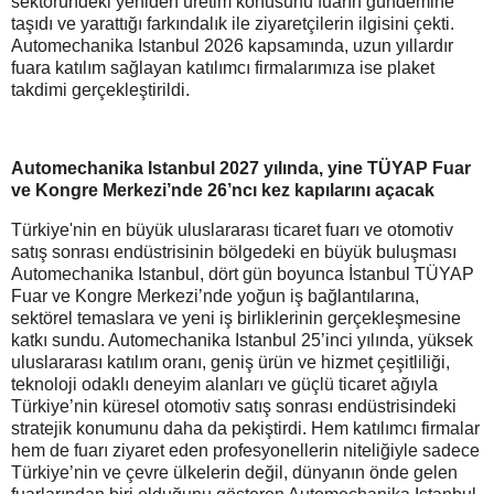
sektöründeki yeniden üretim konusunu fuarın gündemine
taşıdı ve yarattığı farkındalık ile ziyaretçilerin ilgisini çekti.
Automechanika Istanbul 2026 kapsamında, uzun yıllardır
fuara katılım sağlayan katılımcı firmalarımıza ise plaket
takdimi gerçekleştirildi.
Automechanika Istanbul 2027 yılında, yine TÜYAP Fuar
ve Kongre Merkezi’nde 26’ncı kez kapılarını açacak
Türkiye'nin en büyük uluslararası ticaret fuarı ve otomotiv
satış sonrası endüstrisinin bölgedeki en büyük buluşması
Automechanika Istanbul, dört gün boyunca İstanbul TÜYAP
Fuar ve Kongre Merkezi’nde yoğun iş bağlantılarına,
sektörel temaslara ve yeni iş birliklerinin gerçekleşmesine
katkı sundu. Automechanika Istanbul 25’inci yılında, yüksek
uluslararası katılım oranı, geniş ürün ve hizmet çeşitliliği,
teknoloji odaklı deneyim alanları ve güçlü ticaret ağıyla
Türkiye’nin küresel otomotiv satış sonrası endüstrisindeki
stratejik konumunu daha da pekiştirdi. Hem katılımcı firmalar
hem de fuarı ziyaret eden profesyonellerin niteliğiyle sadece
Türkiye’nin ve çevre ülkelerin değil, dünyanın önde gelen