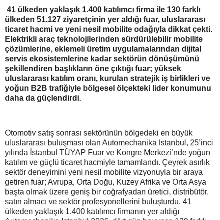
41 ülkeden yaklaşık 1.400 katılımcı firma ile 130 farklı
ülkeden 51.127 ziyaretçinin yer aldığı fuar, uluslararası
ticaret hacmi ve yeni nesil mobilite odağıyla dikkat çekti.
Elektrikli araç teknolojilerinden sürdürülebilir mobilite
çözümlerine, eklemeli üretim uygulamalarından dijital
servis ekosistemlerine kadar sektörün dönüşümünü
şekillendiren başlıkların öne çıktığı fuar; yüksek
uluslararası katılım oranı, kurulan stratejik iş birlikleri ve
yoğun B2B trafiğiyle bölgesel ölçekteki lider konumunu
daha da güçlendirdi.
Otomotiv satış sonrası sektörünün bölgedeki en büyük
uluslararası buluşması olan Automechanika Istanbul, 25’inci
yılında İstanbul TÜYAP Fuar ve Kongre Merkezi’nde yoğun
katılım ve güçlü ticaret hacmiyle tamamlandı. Çeyrek asırlık
sektör deneyimini yeni nesil mobilite vizyonuyla bir araya
getiren fuar; Avrupa, Orta Doğu, Kuzey Afrika ve Orta Asya
başta olmak üzere geniş bir coğrafyadan üretici, distribütör,
satın almacı ve sektör profesyonellerini buluşturdu. 41
ülkeden yaklaşık 1.400 katılımcı firmanın yer aldığı