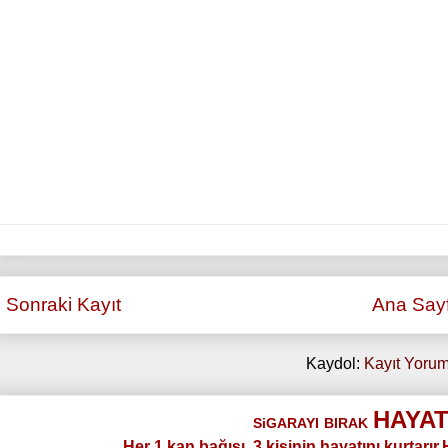
Sonraki Kayıt
Ana Say
Kaydol:
Kayıt Yorum
HAYAT
SiGARAYI
BIRAK
Her 1 kan bağışı, 3 kişinin hayatını kurtarır