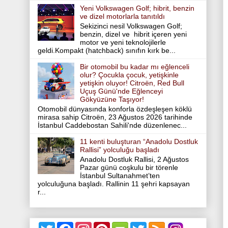
Yeni Volkswagen Golf; hibrit, benzin
ve dizel motorlarla tanıtıldı
Sekizinci nesil Volkswagen Golf;
benzin, dizel ve hibrit içeren yeni
motor ve yeni teknolojilerle
geldi.Kompakt (hatchback) sınıfın kırk be...
Bir otomobil bu kadar mı eğlenceli
olur? Çocukla çocuk, yetişkinle
yetişkin oluyor! Citroën, Red Bull
Uçuş Günü'nde Eğlenceyi
Gökyüzüne Taşıyor!
Otomobil dünyasında konforla özdeşleşen köklü
mirasa sahip Citroën, 23 Ağustos 2026 tarihinde
İstanbul Caddebostan Sahili'nde düzenlenec...
11 kenti buluşturan “Anadolu Dostluk
Rallisi” yolculuğu başladı
Anadolu Dostluk Rallisi, 2 Ağustos
Pazar günü coşkulu bir törenle
İstanbul Sultanahmet’ten
yolculuğuna başladı. Rallinin 11 şehri kapsayan
r...
T
F
I
P
T