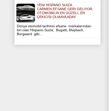
YENI HISPANO SUIZA
CARMEN.EFSANE GERI GELIYOR;
OTOMOBILIN EN GÜZELI, EN
ÇEKICISI OLMAYA ADAY
Dünya otomobil tarihinin efsane markalarından
biri olan Hispano-Suiza; Bugatti, Maybach,
Borgward gibi…