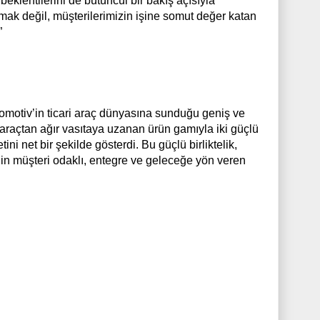
eklentilerini de bütüncül bir bakış açısıyla
mak değil, müşterilerimizin işine somut değer katan
”
tomotiv’in ticari araç dünyasına sunduğu geniş ve
i araçtan ağır vasıtaya uzanan ürün gamıyla iki güçlü
i net bir şekilde gösterdi. Bu güçlü birliktelik,
’in müşteri odaklı, entegre ve geleceğe yön veren