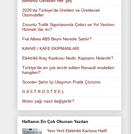
Bilmeniz Gereken Her Şey
2026'da Türkiye'de Üretilen ve Üretilecek
Otomobiller
Zorunlu Trafik Sigortasında Çekici ve Yol Yardımı
Hizmeti Var mı?
Fiat Albea ABS Beyni Nerede Satılır?
KAHVE / KAFE EKİPMANLARI
Elektrikli Araç Kaskosu Nedir, Kapsamı Nelerdir?
Türkiye’de en çok tercih edilen Renault modelleri
hangileri?
Scooter-Şehir İçi Ulaşımın Pratik Çözümü
G A S T R O S T E E L
Motor yağı nasıl değiştirilir?
Haftanın En Çok Okunan Yazıları
Yeni Yerli Elektrikli Karluna Hafif