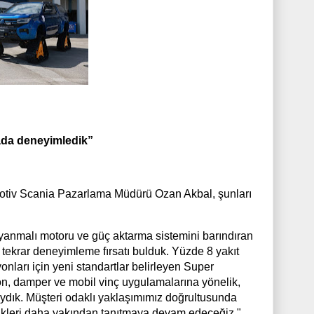
ada deneyimledik”
otiv Scania Pazarlama Müdürü Ozan Akbal, şunları
n yanmalı motoru ve güç aktarma sistemini barındıran
tekrar deneyimleme fırsatı bulduk. Yüzde 8 yakıt
nları için yeni standartlar belirleyen Super
n, damper ve mobil vinç uygulamalarına yönelik,
aydık. Müşteri odaklı yaklaşımımız doğrultusunda
llikleri daha yakından tanıtmaya devam edeceğiz."