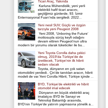
Ticari Araç, Yakında
Karluna Mühendislik; yeni yerli
elektrikli hafif ticari aracını,
geçtiğimiz günlerde, 93. İzmir
Enternasyonal Fuarı'nda sergiledi. 2022...
Yeni nesil SUV; Güçlü ve özgün
tarzıyla yeni Peugeot 2008
Yeni 2008, ‘Unboring the Future’
mottosuyla sürüş keyfi odağını
devam ettiren Peugeot’nun ultra
modern bir yorumu olarak tüketiciler ile bu...
Yeni Toyota Corolla daha çekici
olmuş, 2019'da Türkiye'de de
üretilecek, Türkiye'nin ilk hibrit
sedanı olacak
Toyota, dünyanın en çok satan
otomobilini yeniledi.. Çin'de tanıtılan aracın, hibrit
modeli de var.Yeni Corolla Hibrit, Türkiye içinde ...
BYD, Türkiye'de elektrikli ve hibrit
otomobil imal edecek
Dünyanın en büyük elektrikli araç
imalatçısı BYD ile Sanayi ve
Teknoloji Bakanlığı arasında,
BYD’nin Türkiye’de yatırım yapmasına yönelik a...