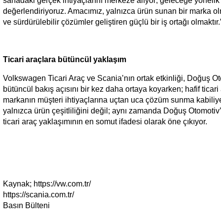
sahadaki gerçek ihtiyaçlarını merkeze alıyor; geleceğe yönelik b
değerlendiriyoruz. Amacımız, yalnızca ürün sunan bir marka ol
ve sürdürülebilir çözümler geliştiren güçlü bir iş ortağı olmaktır.
Ticari araçlara bütüncül yaklaşım
Volkswagen Ticari Araç ve Scania’nın ortak etkinliği, Doğuş O
bütüncül bakış açısını bir kez daha ortaya koyarken; hafif ticar
markanın müşteri ihtiyaçlarına uçtan uca çözüm sunma kabiliyetin
yalnızca ürün çeşitliliğini değil; aynı zamanda Doğuş Otomotiv
ticari araç yaklaşımının en somut ifadesi olarak öne çıkıyor.
Kaynak; https://vw.com.tr/
https://scania.com.tr/
Basın Bülteni