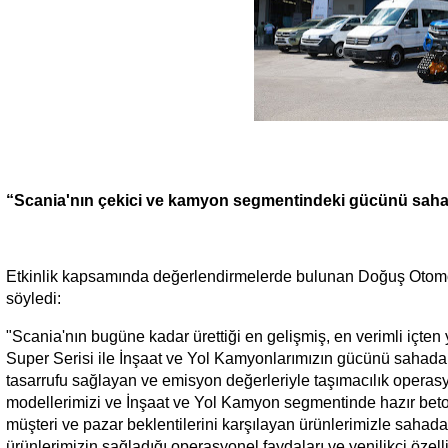
“Scania'nın çekici ve kamyon segmentindeki gücünü sah
Etkinlik kapsamında değerlendirmelerde bulunan Doğuş Otom
söyledi:
"Scania'nın bugüne kadar ürettiği en gelişmiş, en verimli içte
Super Serisi ile İnşaat ve Yol Kamyonlarımızın gücünü sahada 
tasarrufu sağlayan ve emisyon değerleriyle taşımacılık operasyo
modellerimizi ve İnşaat ve Yol Kamyon segmentinde hazır beto
müşteri ve pazar beklentilerini karşılayan ürünlerimizle sahad
ürünlerimizin sağladığı operasyonel faydaları ve yenilikçi öze