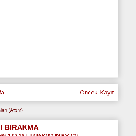
fa
Önceki Kayıt
ları (Atom)
I BIRAKMA
.Her 4 sn'de 1 ünite kana ihtiyaç var