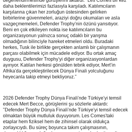
değerlendirmesinde görüşlerini aktardı: "Les Comes bir kez
daha beklentilerimizi fazlasıyla karşıladı. Katılımcıların
karşılarına çıkan her zorluğun üstesinden gelirken
birbirlerine güvenmeleri, araziyi doğru okumaları ve asla
vazgeçmemeleri, Defender Trophy'nin özünü yansıtıyor.
Beni en çok etkileyen nokta ise katılımcıların bu
organizasyonun yalnızca sonuç odaklı bir yarışma
olmadığının bilinciyle hareket etmeleri oldu. Buradaki
herkes, Tusk ile birlikte gerçekten anlamlı bir çalışmanın
parçası olabilmek için mücadele ediyor. Bu ortak amaç
duygusu, Defender Trophy'yi diğer organizasyonlardan
ayırıyor. Katılan herkesi gönülden tebrik ediyor, Mert’in
Afrika'da gerçekleştirilecek Dünya Finali yolculuğunu
heyecanla takip etmeyi bekliyoruz."
2026 Defender Trophy Dünya Finali'nde Türkiye'yi temsil
edecek Mert Becce, görüşlerini şu sözlerle aktardı:
"Defender Trophy Dünya Finali'nde Türkiye'yi temsil edecek
olmaktan büyük mutluluk duyuyorum. Les Comes'taki
etaplar hem fiziksel hem de zihinsel olarak oldukça
zorlayıcıydı. Bu süreç boyunca takım çalışmasının,