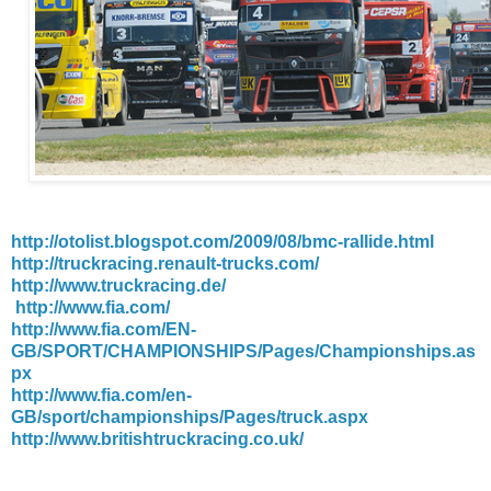
http://otolist.blogspot.com/2009/08/bmc-rallide.html
http://truckracing.renault-trucks.com/
http://www.truckracing.de/
http://www.fia.com/
http://www.fia.com/EN-
GB/SPORT/CHAMPIONSHIPS/Pages/Championships.as
px
http://www.fia.com/en-
GB/sport/championships/Pages/truck.aspx
http://www.britishtruckracing.co.uk/