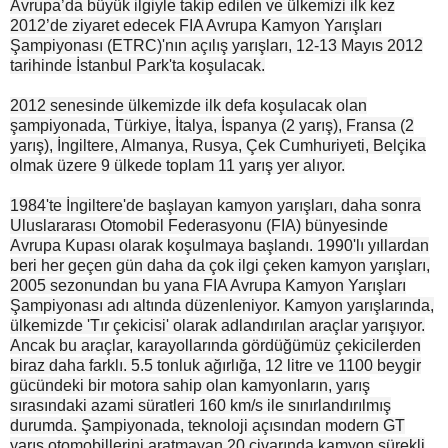
Avrupa’da büyük ilgiyle takip edilen ve ülkemizi ilk kez
2012’de ziyaret edecek FIA Avrupa Kamyon Yarışları
Şampiyonası (ETRC)'nın açılış yarışları, 12-13 Mayıs 2012
tarihinde İstanbul Park'ta koşulacak.
2012 senesinde ülkemizde ilk defa koşulacak olan
şampiyonada, Türkiye, İtalya, İspanya (2 yarış), Fransa (2
yarış), İngiltere, Almanya, Rusya, Çek Cumhuriyeti, Belçika
olmak üzere 9 ülkede toplam 11 yarış yer alıyor.
1984'te İngiltere'de başlayan kamyon yarışları, daha sonra
Uluslararası Otomobil Federasyonu (FIA) bünyesinde
Avrupa Kupası olarak koşulmaya başlandı. 1990'lı yıllardan
beri her geçen gün daha da çok ilgi çeken kamyon yarışları,
2005 sezonundan bu yana FIA Avrupa Kamyon Yarışları
Şampiyonası adı altında düzenleniyor. Kamyon yarışlarında,
ülkemizde 'Tır çekicisi' olarak adlandırılan araçlar yarışıyor.
Ancak bu araçlar, karayollarında gördüğümüz çekicilerden
biraz daha farklı. 5.5 tonluk ağırlığa, 12 litre ve 1100 beygir
gücündeki bir motora sahip olan kamyonların, yarış
sırasındaki azami süratleri 160 km/s ile sınırlandırılmış
durumda. Şampiyonada, teknoloji açısından modern GT
yarış otomobillerini aratmayan 20 civarında kamyon sürekli