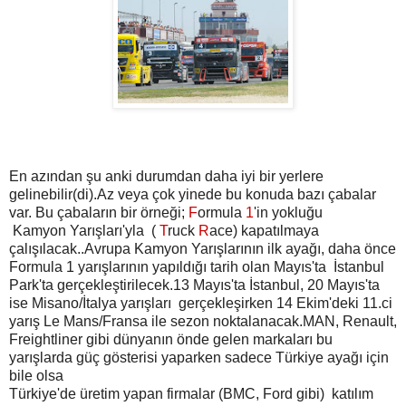
En azından şu anki durumdan daha iyi bir yerlere
gelinebilir(di).Az veya çok yinede bu konuda bazı çabalar
var. Bu çabaların bir örneği;
F
ormula
1
'in yokluğu
Kamyon Yarışları'yla (
T
ruck
R
ace) kapatılmaya
çalışılacak..
Avrupa Kamyon Yarışlarının ilk ayağı, daha önce
Formula 1 yarışlarının yapıldığı tarih olan Mayıs'ta İstanbul
Park'ta gerçekleştirilecek.
13 Mayıs'ta İstanbul, 20 Mayıs'ta
ise Misano/İtalya yarışları gerçekleşirken
14 Ekim'deki 11.ci
yarış Le Mans/Fransa ile sezon noktalanacak.
MAN, Renault,
Freightliner gibi dünyanın önde gelen markaları bu
yarışlarda güç gösterisi yaparken sadece Türkiye ayağı için
bile olsa
Türkiye'de üretim yapan firmalar (BMC, Ford gibi) katılım