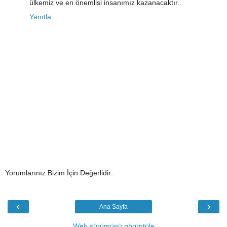
ülkemiz ve en önemlisi insanımız kazanacaktır..
Yanıtla
Yorumlarınız Bizim İçin Değerlidir..
‹
›
Ana Sayfa
Web sürümünü görüntüle