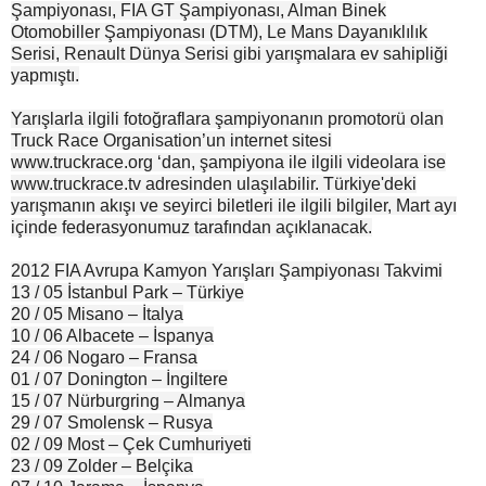
Şampiyonası, FIA GT Şampiyonası, Alman Binek
Otomobiller Şampiyonası (DTM), Le Mans Dayanıklılık
Serisi, Renault Dünya Serisi gibi yarışmalara ev sahipliği
yapmıştı.
Yarışlarla ilgili fotoğraflara şampiyonanın promotorü olan
Truck Race Organisation’un internet sitesi
www.truckrace.org ‘dan, şampiyona ile ilgili videolara ise
www.truckrace.tv adresinden ulaşılabilir. Türkiye'deki
yarışmanın akışı ve seyirci biletleri ile ilgili bilgiler, Mart ayı
içinde federasyonumuz tarafından açıklanacak.
2012 FIA Avrupa Kamyon Yarışları Şampiyonası Takvimi
13 / 05 İstanbul Park – Türkiye
20 / 05 Misano – İtalya
10 / 06 Albacete – İspanya
24 / 06 Nogaro – Fransa
01 / 07 Donington – İngiltere
15 / 07 Nürburgring – Almanya
29 / 07 Smolensk – Rusya
02 / 09 Most – Çek Cumhuriyeti
23 / 09 Zolder – Belçika