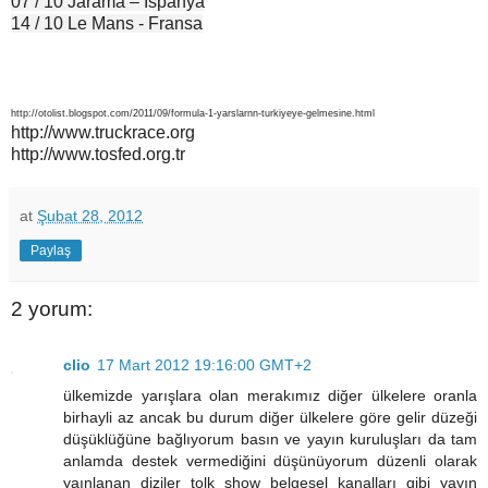
07 / 10 Jarama – İspanya
14 / 10 Le Mans - Fransa
http://otolist.blogspot.com/2011/09/formula-1-yarslarnn-turkiyeye-gelmesine.html
http://www.truckrace.org
http://www.tosfed.org.tr
at
Şubat 28, 2012
Paylaş
2 yorum:
clio
17 Mart 2012 19:16:00 GMT+2
ülkemizde yarışlara olan merakımız diğer ülkelere oranla
birhayli az ancak bu durum diğer ülkelere göre gelir düzeği
düşüklüğüne bağlıyorum basın ve yayın kuruluşları da tam
anlamda destek vermediğini düşünüyorum düzenli olarak
yaınlanan diziler tolk show belgesel kanalları gibi yayın