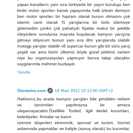
yapan kanalların yanı sıra türkiyede bir yayın kuruluşu ben
birde motor sporları kanalı yapayımda halk izlesin demiyor
ben motor sporları bir hayranı olarak bunun olmasını çok
isterim canlı olarak f1 yarışlarına bir türlü izlemeye
gidemedim çünkü çok pahalıydı fiyatlar makul bir şekilde
izleyicilere sunulursa mayısta koşulacak kamyon yarışına
gitmeyi istiyorum bunun yanı sıra dtm yarışlarıda olabilir
motogp yarışlar olabilir v8 supercar bunun gibi bir sürü yarış
çeşidi var ama bizim ülkemiz böyle güzel pistimiz varken
niye bu organizasyoları yapmıyor bence talep olacaktır
saygılarımla mehmet buzkaydı
Yanıtla
Otometre.com
18 Mart 2012 10:13:00 GMT+2
Haklısınız,bu arada kamyon yarışları bile şimdiden reklam
ve tanıtımları yapılmazsa bir amaca
ulaşamayacaktır.Özellikle Tosfed, ilgili devlet kurumları,
belediyeler, firmalar ve basın
üzerine düşenleri ekonomik, sporsal ve turizm, hizmet
anlamında yapmalılar ve haliyle (sonuç olarak) bu kurumlar,