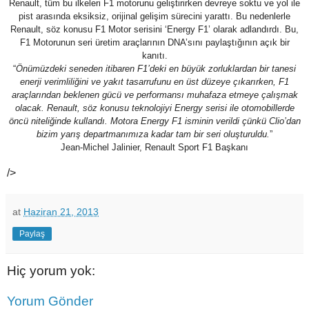
Renault, tüm bu ilkeleri F1 motorunu geliştirirken devreye soktu ve yol ile
pist arasında eksiksiz, orijinal gelişim sürecini yarattı. Bu nedenlerle
Renault, söz konusu F1 Motor serisini ‘Energy F1’ olarak adlandırdı. Bu,
F1 Motorunun seri üretim araçlarının DNA’sını paylaştığının açık bir
kanıtı.
“
Önümüzdeki seneden itibaren F1’deki en büyük zorluklardan bir tanesi
enerji verimliliğini ve yakıt tasarrufunu en üst düzeye çıkarırken, F1
araçlarından beklenen gücü ve performansı muhafaza etmeye çalışmak
olacak. Renault, söz konusu teknolojiyi Energy serisi ile otomobillerde
öncü niteliğinde kullandı. Motora Energy F1 isminin verildi çünkü Clio’dan
bizim yarış departmanımıza kadar tam bir seri oluşturuldu.
”
Jean-Michel Jalinier, Renault Sport F1 Başkanı
/>
at
Haziran 21, 2013
Paylaş
Hiç yorum yok:
Yorum Gönder