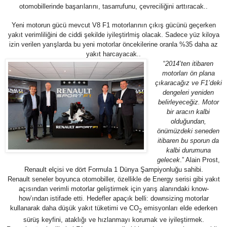
otomobillerinde başarılarını, tasarrufunu, çevreciliğini arttıracak..
Yeni motorun gücü mevcut V8 F1 motorlarının çıkış gücünü geçerken
yakıt verimliliğini de ciddi şekilde iyileştirlmiş olacak. Sadece yüz kiloya
izin verilen yarışlarda bu yeni motorlar öncekilerine oranla %35 daha az
yakıt harcayacak..
“
2014’ten itibaren
motorları ön plana
çıkaracağız ve F1’deki
dengeleri yeniden
belirleyeceğiz. Motor
bir aracın kalbi
olduğundan,
önümüzdeki seneden
itibaren bu sporun da
kalbi durumuna
gelecek
.” Alain Prost,
Renault elçisi ve dört Formula 1 Dünya Şampiyonluğu sahibi.
Renault seneler boyunca otomobiller, özellikle de Energy serisi gibi yakıt
açısından verimli motorlar geliştirmek için yarış alanındaki know-
how’ından istifade etti. Hedefler apaçık belli: downsizing motorlar
kullanarak daha düşük yakıt tüketimi ve CO
emisyonları elde ederken
2
sürüş keyfini, ataklığı ve hızlanmayı korumak ve iyileştirmek.