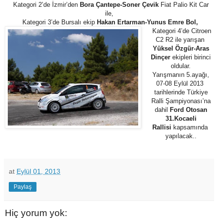
Kategori 2’de İzmir’den
Bora Çantepe-Soner Çevik
Fiat Palio Kit Car
ile,
Kategori 3’de Bursalı ekip
Hakan Ertarman-Yunus Emre Bol,
Kategori 4’de Citroen
C2 R2 ile yarışan
Yüksel Özgür-Aras
Dinçer
ekipleri birinci
oldular.
Yarışmanın 5.ayağı,
07-08 Eylül 2013
tarihlerinde Türkiye
Ralli Şampiyonası’na
dahil
Ford Otosan
31.Kocaeli
Rallisi
kapsamında
yapılacak..
at
Eylül 01, 2013
Paylaş
Hiç yorum yok: