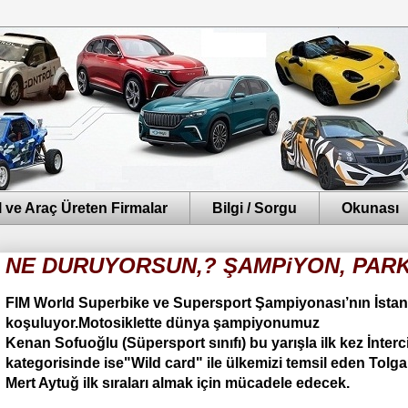
 ve Araç Üreten Firmalar
Bilgi / Sorgu
Okunası
NE DURUYORSUN,? ŞAMPiYON, PARK
FIM World Superbike ve Supersport Şampiyonası’nın İstanb
koşuluyor.Motosiklette dünya şampiyonumuz
Kenan Sofuoğlu (Süpersport sınıfı) bu yarışla ilk kez İnter
kategorisinde ise"Wild card" ile ülkemizi temsil eden Tolg
Mert Aytuğ ilk sıraları almak için mücadele edecek.