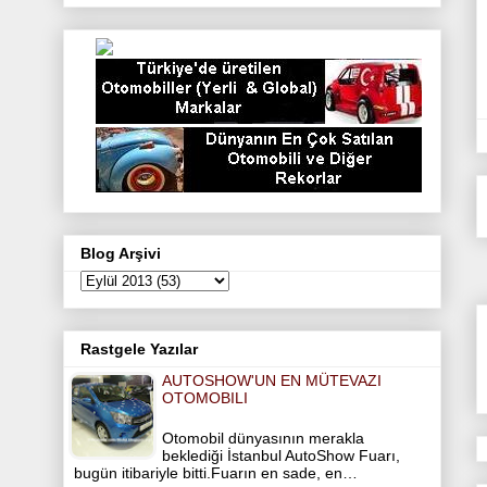
t
e
t
t
t
t
b
a
e
t
e
o
g
r
e
r
o
r
e
r
k
a
s
m
t
Blog Arşivi
Rastgele Yazılar
AUTOSHOW'UN EN MÜTEVAZI
OTOMOBILI
Otomobil dünyasının merakla
beklediği İstanbul AutoShow Fuarı,
bugün itibariyle bitti.Fuarın en sade, en…