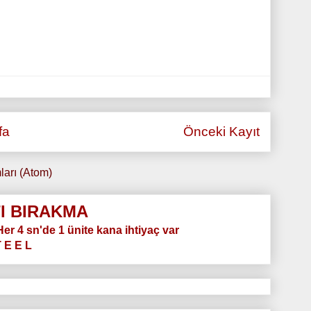
fa
Önceki Kayıt
ları (Atom)
I BIRAKMA
.Her 4 sn'de 1 ünite kana ihtiyaç var
T E E L