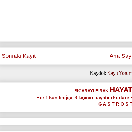
Sonraki Kayıt
Ana Say
Kaydol:
Kayıt Yorum
HAYAT
SiGARAYI
BIRAK
Her 1 kan bağışı, 3 kişinin hayatını kurtarır
G A S T R O S 