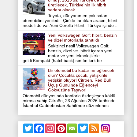
olmuş, 2019'da Türkiye'de de
üretilecek, Türkiye'nin ilk hibrit
sedanı olacak
Toyota, dünyanın en çok satan
otomobilini yeniledi.. Çin'de tanıtılan aracın, hibrit
modeli de var.Yeni Corolla Hibrit, Türkiye içinde ...
Yeni Volkswagen Golf; hibrit, benzin
ve dizel motorlarla tanıtıldı
Sekizinci nesil Volkswagen Golf;
benzin, dizel ve hibrit içeren yeni
motor ve yeni teknolojilerle
geldi.Kompakt (hatchback) sınıfın kırk be...
Bir otomobil bu kadar mı eğlenceli
olur? Çocukla çocuk, yetişkinle
yetişkin oluyor! Citroën, Red Bull
Uçuş Günü'nde Eğlenceyi
Gökyüzüne Taşıyor!
Otomobil dünyasında konforla özdeşleşen köklü
mirasa sahip Citroën, 23 Ağustos 2026 tarihinde
İstanbul Caddebostan Sahili'nde düzenlenec...
T
F
I
P
T
w
a
n
i
w
i
c
s
n
i