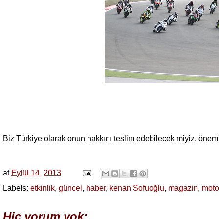
Biz Türkiye olarak onun hakkını teslim edebilecek miyiz, öneml
at
Eylül 14, 2013
Labels:
etkinlik
,
güncel
,
haber
,
kenan Sofuoğlu
,
magazin
,
moto
Hiç yorum yok: