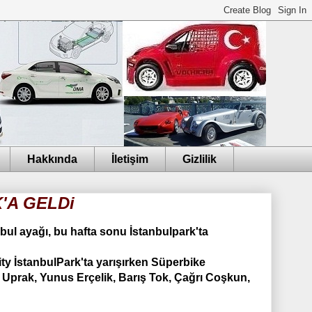
Hakkında
İletişim
Gizlilik
'A GELDi
ul ayağı, bu hafta sonu İstanbulpark'ta
city İstanbulPark'ta yarışırken Süperbike
a Uprak, Yunus Erçelik, Barış Tok, Çağrı Coşkun,