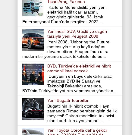
Ticari Araç, Yakında
Karluna Mühendislik; yeni yerli
elektrikli hafif ticari aracını,
geçtiğimiz günlerde, 93. İzmir
Enternasyonal Fuarı'nda sergiledi. 2022...
Yeni nesil SUV; Güçlü ve özgün
tarzıyla yeni Peugeot 2008
Yeni 2008, ‘Unboring the Future’
mottosuyla sürüş keyfi odağını
devam ettiren Peugeot’nun ultra
modern bir yorumu olarak tüketiciler ile bu...
BYD, Türkiye'de elektrikli ve hibrit
otomobil imal edecek
Dünyanın en büyük elektrikli araç
imalatçısı BYD ile Sanayi ve
Teknoloji Bakanlığı arasında,
BYD’nin Türkiye’de yatırım yapmasına yönelik a...
Yeni Bugatti Tourbillon
Bugatti'nin ilk hibrit otomobili aynı
zamanda Rimac beraberliğinin de ilk
meyvesi! Chiron modelinin takipçisi
olan Tourbillon aynı zaman...
Yeni Toyota Corolla daha çekici