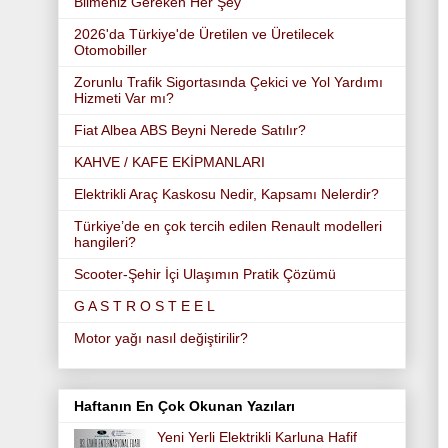
Bilmeniz Gereken Her Şey
2026'da Türkiye'de Üretilen ve Üretilecek
Otomobiller
Zorunlu Trafik Sigortasında Çekici ve Yol Yardımı
Hizmeti Var mı?
Fiat Albea ABS Beyni Nerede Satılır?
KAHVE / KAFE EKİPMANLARI
Elektrikli Araç Kaskosu Nedir, Kapsamı Nelerdir?
Türkiye’de en çok tercih edilen Renault modelleri
hangileri?
Scooter-Şehir İçi Ulaşımın Pratik Çözümü
G A S T R O S T E E L
Motor yağı nasıl değiştirilir?
Haftanın En Çok Okunan Yazıları
Yeni Yerli Elektrikli Karluna Hafif