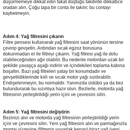
düşürmemeye dikkat edin fakat düştüğü takdirde dikkatlice
oradan alın. Çoğu tapa bir conta ile takılır; bu contayı
kaybetmeyin.
Adım 4: Yağ filtresini çıkarın
Filtre pensesi kullanarak yağ filtresini saat yönünün tersine
çevirip gevşetin. Ardından sıcak egzoz borusuna
dokunmadan el ile filtreyi çıkarın. Yağ filtresi yağ ile dolu
olabileceğinden ağır olabilir. Bu nedenle motordan uzak bir
şekilde yavaşça aşağı indirin ve içindekileri toplama kabına
boşaltın. Bazı yağ filtreleri yatay bir konumdadır ve
gevşetildiklerinde kirli ve sıcak motor yağı sızdırabilir.
Endişelenmeyin, bu normaldir. Yanınızda üstübü ya da bez
bulundurarak bu sızıntıya hazır olun. Bezlerle, motorda yağ
filtresinin yerleştirildiği yerin içini ve çevresini silin.
Adım 5: Yağ filtresini değiştirin
Bezinizi alın ve motorda yağ filtresinin yerleştirildiği yerin
içini ve çevresini silin. Yeni yağ filtresini alın ve parmağınızla
montaj yüzeyine (filtrenin yuvarlak kenarı) biraz yağ (yeni