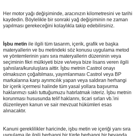
Her motor yağı değişiminde, aracınızın kilometresini ve tarihi
kaydedin. Böylelikle bir sonraki yağ değişiminin ne zaman
yapılması gerekeceğini kolaylıkla takip edebilirsiniz.
İşbu metin
ile ilgili tüm tasarım, içerik, grafik ve başka
materyallerin ve bu metindeki söz konusu uygulama metod
ve yöntemlerinin yanı sıra materyallerin düzeninin veya
seçiminin fikri mülkiyeti bize ve/veya bize lisans veren ilgili
şahıslara/kuruluşlara aittir. İşbu metnin Castrol onayı
olmaksızın çoğaltılması, yayımlanması Castrol veya BP
markalarına karşı ayrımcılık yapan veya saldıran herhangi
bir içerik içermesi halinde tüm yasal yollara başvurma
haklarımızı saklı tuttuğumuzu hatırlatmak isteriz. İşbu metnin
korunması hususunda telif haklarını, ticari sırları vb.'ini
düzenleyen kanun ve sair mevzuat hükümleri esas
alınacaktır.
Kanuni gereklilikler haricinde, işbu metin ve içeriği yanı sıra
uygulama ile ilgili herhangi bir türde herhangi bir beyanda,