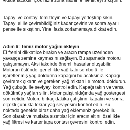
vidalanacaktır. Çok fazla zorlamadan el ile filtreyi sıkıştırın.
Tapayı ve contayı temizleyin ve tapayı yerleştirip sıkın.
Tapayı el ile çevirebildiğiniz kadar çevirin ve sonra ayarlı
pense ile sıkıştırın. Yine, fazla zorlamamaya dikkat edin.
Adım 6: Temiz motor yağını ekleyin
El frenini dikkatlice bırakın ve aracın rampa üzerinden
yavaşça zemine kaymasını sağlayın. Bu aşamada motoru
çalıştırmayın. Aksi takdirde önemli hasarlar oluşabilir.
Motorun üstünde, genellikle yağ kabı sembolü ile
işaretlenmiş yağ doldurma kapağını bulacaksınız. Kapağı
çevirerek çıkarın ve gereken yağ miktarı ile motoru doldurun.
Yağ çubuğu ile seviyeyi kontrol edin. Kapağı takın ve varsa
dökülmüş yağları silin. Motor çalıştırıldığında yağ göstergesi
sönmelidir. Motoru birkaç dakika çalıştırın, kapatın ve sonra
ölçekli çubukla tekrar yağ seviyesini kontrol edin. Bu
noktada genelde biraz daha yağ eklemeniz gerekebilir.
Son olarak ve mutlaka sızıntılar için aracın altını, özellikle
yağ filtresi ve karter tapa contası çevresini kontrol edin.