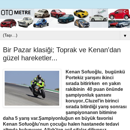
▼
Bir Pazar klasiği; Toprak ve Kenan'dan
güzel hareketler...
Kenan Sofuoğlu, bugünkü
Portekiz yarışını ikinci
sırada bitirirken en yakın
rakibinin 40 puan önünde
şampiyonluk şansını
koruyor..Cluzel'in birinci
sırada bitirdiği yarış sonrası
şampiyonanıın bitimine
daha 5 yarış var.Şampiyonluğun en büyük favorisi
Kenan Sofuoğlu'nun çocuğu halen hastanede tedavi
altında bulunuyor..Allah'tan acil şifalar diliyoruz...