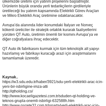
ülkemizde üretimi için yatırım projelerini başlatmıştır.
Ürünlerin büyük oranda yerli tedarikçilerin girdileriyle
üretileceği bu yatırım kapsamında Elektrikli Görev Araçları
ve Mikro Elektrikli Araç üretimine odaklanacaktır.
Avrupa’da alanında lider konumdaki İtalyan ve Norveç
kökenli üreticiler ile stratejik ortaklık kurarak faaliyetlerini
yürüten QT Auto, üretimin önemli bir kısmını Avrupa’ya ve
diğer coğrafyalara ihraç edecektir.
QT Auto ilk fabrikasını kurmak için tüm teknolojik alt yapıyı
hazırlamış ve fabrikayı kuracağı arazi için araştırmalarını
tamamlamak üzeredir.
Kaynak..
https://w3.sdu.edu.tr/haber/3921/sdu-yerli-elektrikli-arac-icin-
yeni-bir-isbirligine-imza-atti
http://qtholding.co/
http://www.kocaeligazetesi.com.tr/sduden-qt-holding-ve-
teknos-grupla-onemli-isbirligi-632588h.htm
http://www.gazete32.com.tr/isparta/yerli-elektrikli-arac-icin-