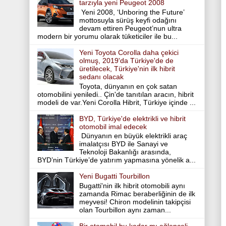
tarzıyla yeni Peugeot 2008
Yeni 2008, ‘Unboring the Future’
mottosuyla sürüş keyfi odağını
devam ettiren Peugeot’nun ultra
modern bir yorumu olarak tüketiciler ile bu...
Yeni Toyota Corolla daha çekici
olmuş, 2019'da Türkiye'de de
üretilecek, Türkiye'nin ilk hibrit
sedanı olacak
Toyota, dünyanın en çok satan
otomobilini yeniledi.. Çin'de tanıtılan aracın, hibrit
modeli de var.Yeni Corolla Hibrit, Türkiye içinde ...
BYD, Türkiye'de elektrikli ve hibrit
otomobil imal edecek
Dünyanın en büyük elektrikli araç
imalatçısı BYD ile Sanayi ve
Teknoloji Bakanlığı arasında,
BYD’nin Türkiye’de yatırım yapmasına yönelik a...
Yeni Bugatti Tourbillon
Bugatti'nin ilk hibrit otomobili aynı
zamanda Rimac beraberliğinin de ilk
meyvesi! Chiron modelinin takipçisi
olan Tourbillon aynı zaman...