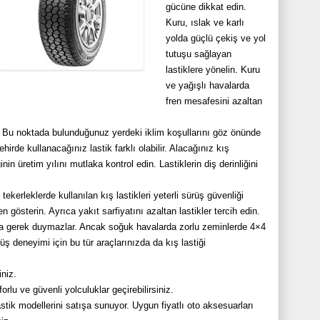
gücüne dikkat edin.
Kuru, ıslak ve karlı
yolda güçlü çekiş ve yol
tutuşu sağlayan
lastiklere yönelin. Kuru
ve yağışlı havalarda
fren mesafesini azaltan
r. Bu noktada bulunduğunuz yerdeki iklim koşullarını göz önünde
hirde kullanacağınız lastik farklı olabilir. Alacağınız kış
nin üretim yılını mutlaka kontrol edin. Lastiklerin diş derinliğini
ekerleklerde kullanılan kış lastikleri yeterli sürüş güvenliği
österin. Ayrıca yakıt sarfiyatını azaltan lastikler tercih edin.
aya gerek duymazlar. Ancak soğuk havalarda zorlu zeminlerde 4×4
sürüş deneyimi için bu tür araçlarınızda da kış lastiği
iniz.
lu ve güvenli yolculuklar geçirebilirsiniz.
astik modellerini satışa sunuyor. U
ygun fiyatlı oto aksesuarları