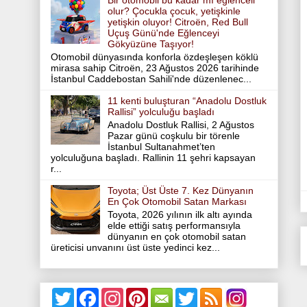
Bir otomobil bu kadar mı eğlenceli
olur? Çocukla çocuk, yetişkinle
yetişkin oluyor! Citroën, Red Bull
Uçuş Günü'nde Eğlenceyi
Gökyüzüne Taşıyor!
Otomobil dünyasında konforla özdeşleşen köklü
mirasa sahip Citroën, 23 Ağustos 2026 tarihinde
İstanbul Caddebostan Sahili'nde düzenlenec...
11 kenti buluşturan “Anadolu Dostluk
Rallisi” yolculuğu başladı
Anadolu Dostluk Rallisi, 2 Ağustos
Pazar günü coşkulu bir törenle
İstanbul Sultanahmet’ten
yolculuğuna başladı. Rallinin 11 şehri kapsayan
r...
Toyota; Üst Üste 7. Kez Dünyanın
En Çok Otomobil Satan Markası
Toyota, 2026 yılının ilk altı ayında
elde ettiği satış performansıyla
dünyanın en çok otomobil satan
üreticisi unvanını üst üste yedinci kez...
T
F
I
P
T
w
a
n
i
w