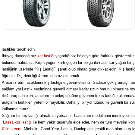
lastikler tercih edin.
İhtiyaç duyacağınız
kar lastiği
yaşadığınız bölgeye göre farklılık gösterebili
bulundurmalısınız. Kışın yoğun karlı geçen bir bölge ile nadir kar yağan bir şe
lastiğinin üzerinde “Kış Lastiği” işareti olup olmadığına dikkat edin. Kış lastiği
öğrenin. Diş derinliği 4 mm.’den az olmamalı.
Aracınız tüm lastiklerini kış lastiğine çevirmelisiniz. Sadece çekiş amaçlı ön t
sağlamıyor.Lastik seçiminde güvenli olması kadar uzun ömürlü olmasına özen g
4×4 araç sahipleri, araçlarının çekiş gücüne güvenerek kış lastiği kullanm
araçların lastikleri yeterli olmayabilir. Daha iyi bir yol tutuşu ile güvenli bir 
kullanmalısınız.
Sağlam bir kış lastiği almak istiyorsanız, Lassa’nın modellerini inceleyebilirs
Lassa kış lastiği
ile hem yakıt tasarrufu elde eder, hem de tüm mevsim konfor
Kliksa.com
, Michelin, Good Year, Lassa, Dunlop gibi çeşitli markaların kış l