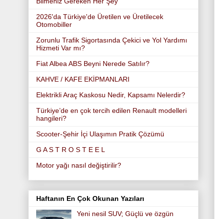
Bilmeniz Gereken Her Şey
2026'da Türkiye'de Üretilen ve Üretilecek
Otomobiller
Zorunlu Trafik Sigortasında Çekici ve Yol Yardımı
Hizmeti Var mı?
Fiat Albea ABS Beyni Nerede Satılır?
KAHVE / KAFE EKİPMANLARI
Elektrikli Araç Kaskosu Nedir, Kapsamı Nelerdir?
Türkiye’de en çok tercih edilen Renault modelleri
hangileri?
Scooter-Şehir İçi Ulaşımın Pratik Çözümü
G A S T R O S T E E L
Motor yağı nasıl değiştirilir?
Haftanın En Çok Okunan Yazıları
Yeni nesil SUV; Güçlü ve özgün