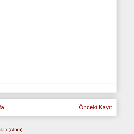
fa
Önceki Kayıt
ları (Atom)