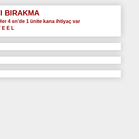
I BIRAKMA
.Her 4 sn'de 1 ünite kana ihtiyaç var
T E E L