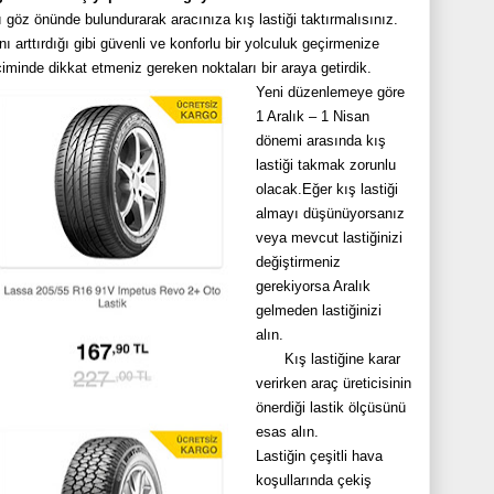
ı göz önünde bulundurarak aracınıza kış lastiği taktırmalısınız.
nı arttırdığı gibi güvenli ve konforlu bir yolculuk geçirmenize
eçiminde dikkat etmeniz gereken noktaları bir araya getirdik.
Yeni düzenlemeye göre
1 Aralık – 1 Nisan
dönemi arasında kış
lastiği takmak zorunlu
olacak.Eğer kış lastiği
almayı düşünüyorsanız
veya mevcut lastiğinizi
değiştirmeniz
gerekiyorsa Aralık
gelmeden lastiğinizi
alın.
Kış lastiğine karar
verirken araç üreticisinin
önerdiği lastik ölçüsünü
esas alın.
Lastiğin çeşitli hava
koşullarında çekiş