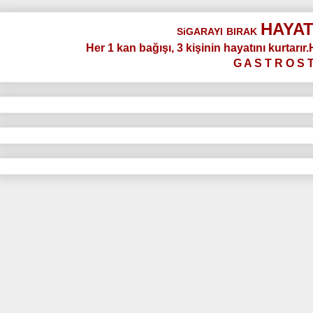
HAYAT
SiGARAYI
BIRAK
Her 1 kan bağışı, 3 kişinin hayatını kurtarır
G A S T R O S 