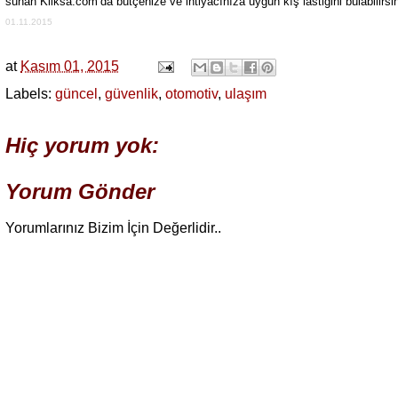
sunan Kliksa.com’da bütçenize ve ihtiyacınıza uygun kış lastiğini bulabilirsi
01.11.2015
at
Kasım 01, 2015
Labels:
güncel
,
güvenlik
,
otomotiv
,
ulaşım
Hiç yorum yok:
Yorum Gönder
Yorumlarınız Bizim İçin Değerlidir..