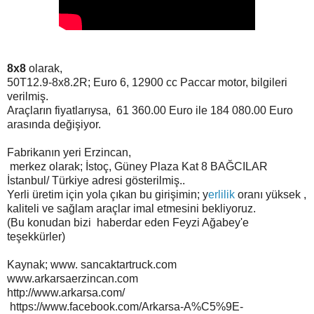
8x8
olarak,
50T12.9-8x8.2R; Euro 6, 12900 cc Paccar motor,
bilgileri
verilmiş.
Araçların fiyatlarıysa, 61 360.00 Euro ile 184 080.00 Euro
arasında değişiyor.
Fabrikanın yeri Erzincan,
merkez olarak; İstoç, Güney Plaza Kat 8 BAĞCILAR
İstanbul/ Türkiye adresi gösterilmiş..
Yerli üretim için yola çıkan bu girişimin; y
erlilik
oranı yüksek ,
kaliteli ve sağlam araçlar imal etmesini bekliyoruz.
(Bu konu
dan bi
zi
haberdar eden Feyzi Ağabey'e
teşekkürler)
Kaynak; www. sancaktartruck.com
www.arkarsaerzincan.com
http://www.arkarsa.com/
https://www.facebook.com/Arkarsa-A%C5%9E-