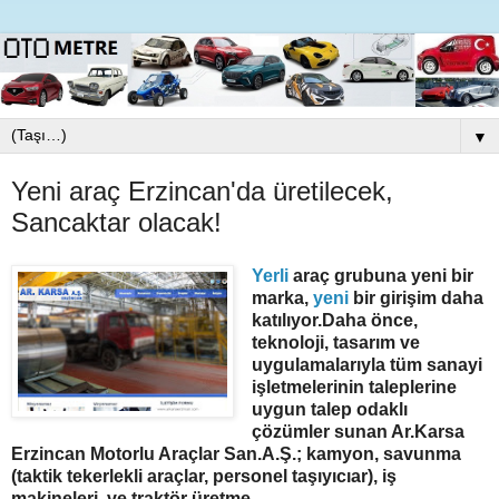
▼
Yeni araç Erzincan'da üretilecek,
Sancaktar olacak!
Yerli
araç grubuna yeni bir
marka,
yeni
bir girişim daha
katılıyor.Daha önce,
teknoloji, tasarım ve
uygulamalarıyla tüm sanayi
işletmelerinin taleplerine
uygun talep odaklı
çözümler sunan Ar.Karsa
Erzincan Motorlu Araçlar San.A.Ş.; kamyon, savunma
(taktik tekerlekli araçlar, personel taşıyıcıar), iş
makineleri ve traktör üretme