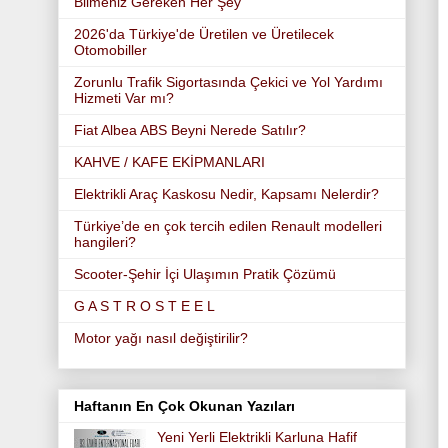
Bilmeniz Gereken Her Şey
2026'da Türkiye'de Üretilen ve Üretilecek
Otomobiller
Zorunlu Trafik Sigortasında Çekici ve Yol Yardımı
Hizmeti Var mı?
Fiat Albea ABS Beyni Nerede Satılır?
KAHVE / KAFE EKİPMANLARI
Elektrikli Araç Kaskosu Nedir, Kapsamı Nelerdir?
Türkiye’de en çok tercih edilen Renault modelleri
hangileri?
Scooter-Şehir İçi Ulaşımın Pratik Çözümü
G A S T R O S T E E L
Motor yağı nasıl değiştirilir?
Haftanın En Çok Okunan Yazıları
Yeni Yerli Elektrikli Karluna Hafif