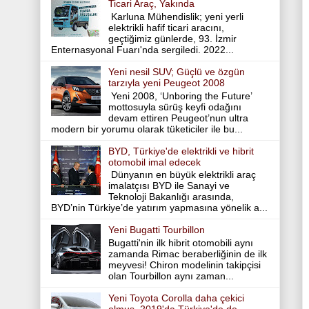
Ticari Araç, Yakında
Karluna Mühendislik; yeni yerli
elektrikli hafif ticari aracını,
geçtiğimiz günlerde, 93. İzmir
Enternasyonal Fuarı'nda sergiledi. 2022...
Yeni nesil SUV; Güçlü ve özgün
tarzıyla yeni Peugeot 2008
Yeni 2008, ‘Unboring the Future’
mottosuyla sürüş keyfi odağını
devam ettiren Peugeot’nun ultra
modern bir yorumu olarak tüketiciler ile bu...
BYD, Türkiye'de elektrikli ve hibrit
otomobil imal edecek
Dünyanın en büyük elektrikli araç
imalatçısı BYD ile Sanayi ve
Teknoloji Bakanlığı arasında,
BYD’nin Türkiye’de yatırım yapmasına yönelik a...
Yeni Bugatti Tourbillon
Bugatti'nin ilk hibrit otomobili aynı
zamanda Rimac beraberliğinin de ilk
meyvesi! Chiron modelinin takipçisi
olan Tourbillon aynı zaman...
Yeni Toyota Corolla daha çekici