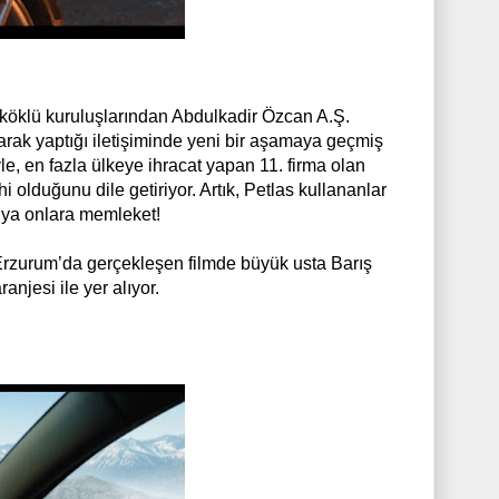
n köklü kuruluşlarından Abdulkadir Özcan A.Ş.
arak yaptığı iletişiminde yeni bir aşamaya geçmiş
e, en fazla ülkeye ihracat yapan 11. firma olan
i olduğunu dile getiriyor. Artık, Petlas kullananlar
Dünya onlara memleket!
 Erzurum’da gerçekleşen filmde büyük usta Barış
jesi ile yer alıyor.