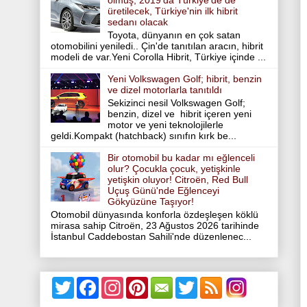
olmuş, 2019'da Türkiye'de de
üretilecek, Türkiye'nin ilk hibrit
sedanı olacak
Toyota, dünyanın en çok satan
otomobilini yeniledi.. Çin'de tanıtılan aracın, hibrit
modeli de var.Yeni Corolla Hibrit, Türkiye içinde ...
Yeni Volkswagen Golf; hibrit, benzin
ve dizel motorlarla tanıtıldı
Sekizinci nesil Volkswagen Golf;
benzin, dizel ve hibrit içeren yeni
motor ve yeni teknolojilerle
geldi.Kompakt (hatchback) sınıfın kırk be...
Bir otomobil bu kadar mı eğlenceli
olur? Çocukla çocuk, yetişkinle
yetişkin oluyor! Citroën, Red Bull
Uçuş Günü'nde Eğlenceyi
Gökyüzüne Taşıyor!
Otomobil dünyasında konforla özdeşleşen köklü
mirasa sahip Citroën, 23 Ağustos 2026 tarihinde
İstanbul Caddebostan Sahili'nde düzenlenec...
T
F
I
P
T
w
a
n
i
w
i
c
s
n
i