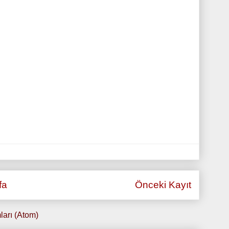
fa
Önceki Kayıt
ları (Atom)