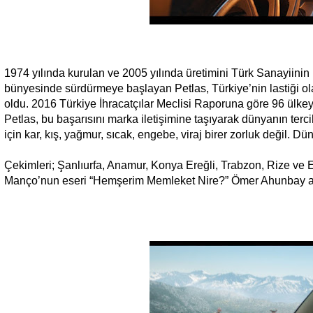
1974 yılında kurulan ve 2005 yılında üretimini Türk Sanayiini
bünyesinde sürdürmeye başlayan Petlas, Türkiye’nin lastiği ol
oldu. 2016 Türkiye İhracatçılar Meclisi Raporuna göre 96 ülkeyl
Petlas, bu başarısını marka iletişimine taşıyarak dünyanın tercih
için kar, kış, yağmur, sıcak, engebe, viraj birer zorluk değil. 
Çekimleri; Şanlıurfa, Anamur, Konya Ereğli, Trabzon, Rize ve
Manço’nun eseri “Hemşerim Memleket Nire?” Ömer Ahunbay aran