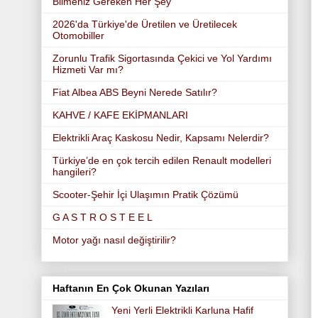
Bilmeniz Gereken Her Şey
2026'da Türkiye'de Üretilen ve Üretilecek
Otomobiller
Zorunlu Trafik Sigortasında Çekici ve Yol Yardımı
Hizmeti Var mı?
Fiat Albea ABS Beyni Nerede Satılır?
KAHVE / KAFE EKİPMANLARI
Elektrikli Araç Kaskosu Nedir, Kapsamı Nelerdir?
Türkiye’de en çok tercih edilen Renault modelleri
hangileri?
Scooter-Şehir İçi Ulaşımın Pratik Çözümü
G A S T R O S T E E L
Motor yağı nasıl değiştirilir?
Haftanın En Çok Okunan Yazıları
Yeni Yerli Elektrikli Karluna Hafif