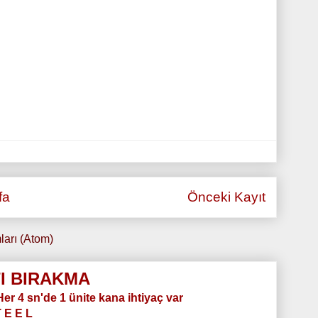
fa
Önceki Kayıt
ları (Atom)
I BIRAKMA
.Her 4 sn'de 1 ünite kana ihtiyaç var
T E E L