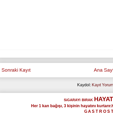
Sonraki Kayıt
Ana Say
Kaydol:
Kayıt Yorum
HAYAT
SiGARAYI
BIRAK
Her 1 kan bağışı, 3 kişinin hayatını kurtarır
G A S T R O S 