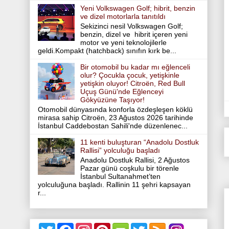
Yeni Volkswagen Golf; hibrit, benzin
ve dizel motorlarla tanıtıldı
Sekizinci nesil Volkswagen Golf;
benzin, dizel ve hibrit içeren yeni
motor ve yeni teknolojilerle
geldi.Kompakt (hatchback) sınıfın kırk be...
Bir otomobil bu kadar mı eğlenceli
olur? Çocukla çocuk, yetişkinle
yetişkin oluyor! Citroën, Red Bull
Uçuş Günü'nde Eğlenceyi
Gökyüzüne Taşıyor!
Otomobil dünyasında konforla özdeşleşen köklü
mirasa sahip Citroën, 23 Ağustos 2026 tarihinde
İstanbul Caddebostan Sahili'nde düzenlenec...
11 kenti buluşturan “Anadolu Dostluk
Rallisi” yolculuğu başladı
Anadolu Dostluk Rallisi, 2 Ağustos
Pazar günü coşkulu bir törenle
İstanbul Sultanahmet’ten
yolculuğuna başladı. Rallinin 11 şehri kapsayan
r...
T
F
I
P
T