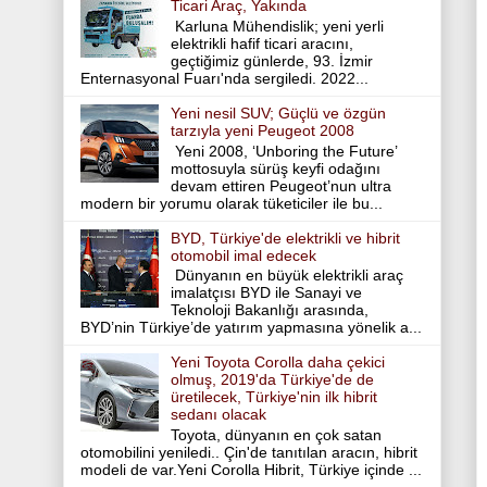
Ticari Araç, Yakında
Karluna Mühendislik; yeni yerli
elektrikli hafif ticari aracını,
geçtiğimiz günlerde, 93. İzmir
Enternasyonal Fuarı'nda sergiledi. 2022...
Yeni nesil SUV; Güçlü ve özgün
tarzıyla yeni Peugeot 2008
Yeni 2008, ‘Unboring the Future’
mottosuyla sürüş keyfi odağını
devam ettiren Peugeot’nun ultra
modern bir yorumu olarak tüketiciler ile bu...
BYD, Türkiye'de elektrikli ve hibrit
otomobil imal edecek
Dünyanın en büyük elektrikli araç
imalatçısı BYD ile Sanayi ve
Teknoloji Bakanlığı arasında,
BYD’nin Türkiye’de yatırım yapmasına yönelik a...
Yeni Toyota Corolla daha çekici
olmuş, 2019'da Türkiye'de de
üretilecek, Türkiye'nin ilk hibrit
sedanı olacak
Toyota, dünyanın en çok satan
otomobilini yeniledi.. Çin'de tanıtılan aracın, hibrit
modeli de var.Yeni Corolla Hibrit, Türkiye içinde ...