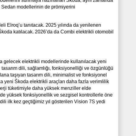
 modellerini sunmaya hazırlanan Škoda, aynı zamanda
e Sedan modellerinin de prömiyerini
deli Elroq’u tanıtacak. 2025 yılında da yenilenen
Škoda katılacak. 2026’da da Combi elektrikli otomobil
.
a gelecek elektrikli modellerinde kullanılacak yeni
i tasarım dili, sağlamlığı, fonksiyonelliği ve özgünlüğü
ana taşıyan tasarım dili, minimalist ve fonksiyonel
yeni Škoda elektrikli araçları daha fazla verimlilik
rji tüketimiyle daha yüksek menziller elde
de yüksek fonksiyonellik ve sezgisel kontrollerle öne
li ilk kez geçtiğimiz yıl gösterilen Vision 7S yedi