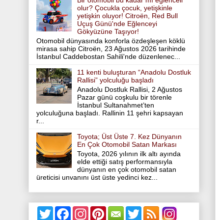
Bir otomobil bu kadar mı eğlenceli
olur? Çocukla çocuk, yetişkinle
yetişkin oluyor! Citroën, Red Bull
Uçuş Günü'nde Eğlenceyi
Gökyüzüne Taşıyor!
Otomobil dünyasında konforla özdeşleşen köklü
mirasa sahip Citroën, 23 Ağustos 2026 tarihinde
İstanbul Caddebostan Sahili'nde düzenlenec...
11 kenti buluşturan “Anadolu Dostluk
Rallisi” yolculuğu başladı
Anadolu Dostluk Rallisi, 2 Ağustos
Pazar günü coşkulu bir törenle
İstanbul Sultanahmet’ten
yolculuğuna başladı. Rallinin 11 şehri kapsayan
r...
Toyota; Üst Üste 7. Kez Dünyanın
En Çok Otomobil Satan Markası
Toyota, 2026 yılının ilk altı ayında
elde ettiği satış performansıyla
dünyanın en çok otomobil satan
üreticisi unvanını üst üste yedinci kez...
T
F
I
P
T
w
a
n
i
w