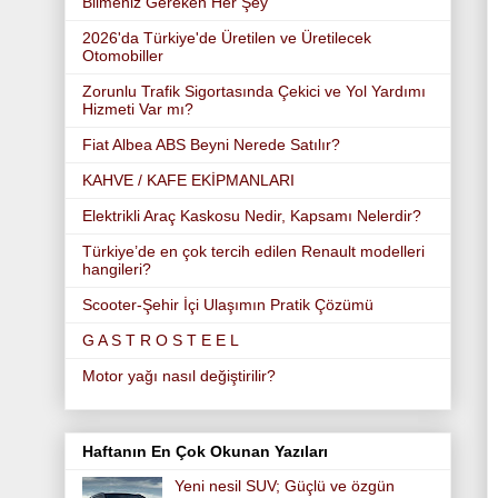
Bilmeniz Gereken Her Şey
2026'da Türkiye'de Üretilen ve Üretilecek
Otomobiller
Zorunlu Trafik Sigortasında Çekici ve Yol Yardımı
Hizmeti Var mı?
Fiat Albea ABS Beyni Nerede Satılır?
KAHVE / KAFE EKİPMANLARI
Elektrikli Araç Kaskosu Nedir, Kapsamı Nelerdir?
Türkiye’de en çok tercih edilen Renault modelleri
hangileri?
Scooter-Şehir İçi Ulaşımın Pratik Çözümü
G A S T R O S T E E L
Motor yağı nasıl değiştirilir?
Haftanın En Çok Okunan Yazıları
Yeni nesil SUV; Güçlü ve özgün