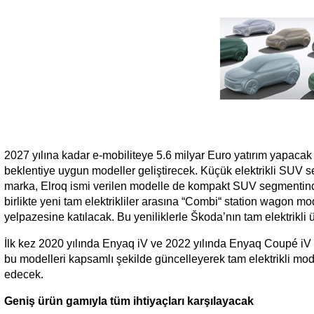
2027 yılına kadar e-mobiliteye 5.6 milyar Euro yatırım yapacak
beklentiye uygun modeller geliştirecek. Küçük elektrikli SUV 
marka, Elroq ismi verilen modelle de kompakt SUV segmentinde
birlikte yeni tam elektrikliler arasına “Combi“ station wagon m
yelpazesine katılacak. Bu yeniliklerle Škoda’nın tam elektrikli 
İlk kez 2020 yılında Enyaq iV ve 2022 yılında Enyaq Coupé iV t
bu modelleri kapsamlı şekilde güncelleyerek tam elektrikli mode
edecek.
Geniş ürün gamıyla tüm ihtiyaçları karşılayacak