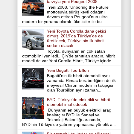
tarzıyla yeni Peugeot 2008
Yeni 2008, ‘Unboring the Future’
mottosuyla sürüş keyfi odağını
devam ettiren Peugeot’nun ultra
modern bir yorumu olarak tüketiciler ile bu...
Yeni Toyota Corolla daha çekici
olmuş, 2019'da Türkiye'de de
üretilecek, Türkiye'nin ilk hibrit
sedanı olacak
Toyota, dünyanın en çok satan
otomobilini yeniledi.. Çin'de tanıtılan aracın, hibrit
modeli de var.Yeni Corolla Hibrit, Türkiye içinde ...
Yeni Bugatti Tourbillon
Bugatti'nin ilk hibrit otomobili aynı
zamanda Rimac beraberliğinin de ilk
meyvesi! Chiron modelinin takipçisi
olan Tourbillon aynı zaman...
BYD, Türkiye'de elektrikli ve hibrit
otomobil imal edecek
Dünyanın en büyük elektrikli araç
imalatçısı BYD ile Sanayi ve
Teknoloji Bakanlığı arasında,
BYD’nin Türkiye’de yatırım yapmasına yönelik a...