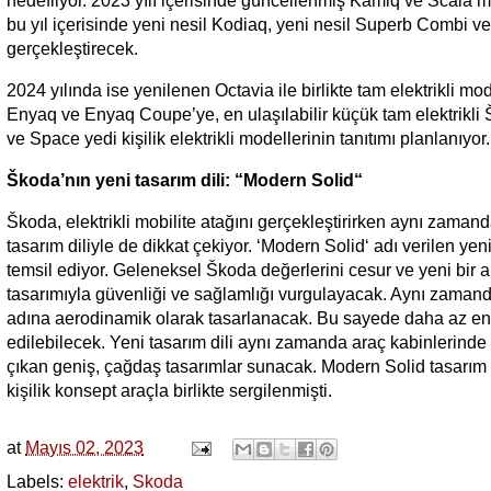
hedefliyor. 2023 yılı içerisinde güncellenmiş Kamiq ve Scala
bu yıl içerisinde yeni nesil Kodiaq, yeni nesil Superb Combi v
gerçekleştirecek.
2024 yılında ise yenilenen Octavia ile birlikte tam elektrikli mo
Enyaq ve Enyaq Coupe’ye, en ulaşılabilir küçük tam elektrikli 
ve Space yedi kişilik elektrikli modellerinin tanıtımı planlanıyor
Škoda’nın yeni tasarım dili: “Modern Solid“
Škoda, elektrikli mobilite atağını gerçekleştirirken aynı zamand
tasarım diliyle de dikkat çekiyor. ‘Modern Solid‘ adı verilen yen
temsil ediyor. Geleneksel Škoda değerlerini cesur ve yeni bir al
tasarımıyla güvenliği ve sağlamlığı vurgulayacak. Aynı zamanda 
adına aerodinamik olarak tasarlanacak. Bu sayede daha az ene
edilebilecek. Yeni tasarım dili aynı zamanda araç kabinlerinde 
çıkan geniş, çağdaş tasarımlar sunacak. Modern Solid tasarım di
kişilik konsept araçla birlikte sergilenmişti.
at
Mayıs 02, 2023
Labels:
elektrik
,
Skoda