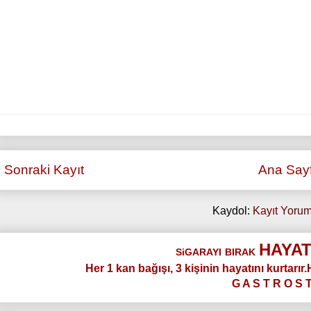
Sonraki Kayıt
Ana Say
Kaydol:
Kayıt Yorum
HAYAT
SiGARAYI
BIRAK
Her 1 kan bağışı, 3 kişinin hayatını kurtarır
G A S T R O S 