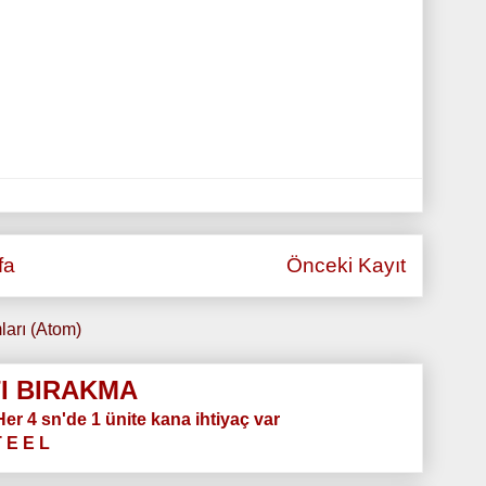
fa
Önceki Kayıt
ları (Atom)
I BIRAKMA
.Her 4 sn'de 1 ünite kana ihtiyaç var
T E E L