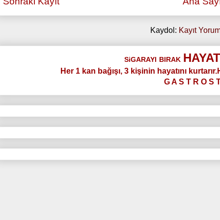
Sonraki Kayıt
Ana Say
Kaydol:
Kayıt Yorum
HAYAT
SiGARAYI
BIRAK
Her 1 kan bağışı, 3 kişinin hayatını kurtarır
G A S T R O S 