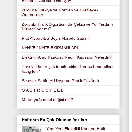
Bilmeniz Gereken Her Şey
2026'da Türkiye'de Üretilen ve Üretilecek
Otomobiller
Zorunlu Trafik Sigortasında Çekici ve Yol Yardımı
Hizmeti Var mı?
Fiat Albea ABS Beyni Nerede Satılır?
KAHVE / KAFE EKİPMANLARI
Elektrikli Araç Kaskosu Nedir, Kapsamı Nelerdir?
Türkiye’de en çok tercih edilen Renault modelleri
hangileri?
Scooter-Şehir İçi Ulaşımın Pratik Çözümü
G A S T R O S T E E L
Motor yağı nasıl değiştirilir?
Haftanın En Çok Okunan Yazıları
Yeni Yerli Elektrikli Karluna Hafif