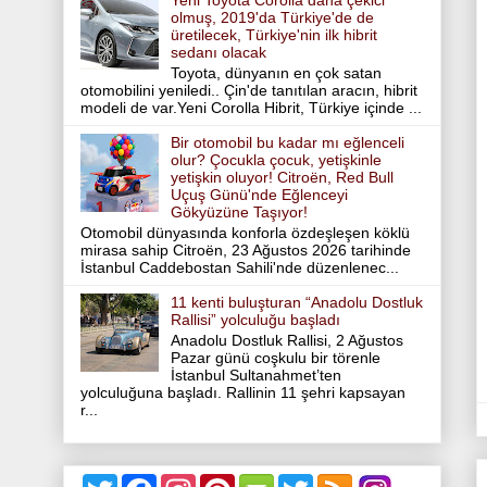
Yeni Toyota Corolla daha çekici
olmuş, 2019'da Türkiye'de de
üretilecek, Türkiye'nin ilk hibrit
sedanı olacak
Toyota, dünyanın en çok satan
otomobilini yeniledi.. Çin'de tanıtılan aracın, hibrit
modeli de var.Yeni Corolla Hibrit, Türkiye içinde ...
Bir otomobil bu kadar mı eğlenceli
olur? Çocukla çocuk, yetişkinle
yetişkin oluyor! Citroën, Red Bull
Uçuş Günü'nde Eğlenceyi
Gökyüzüne Taşıyor!
Otomobil dünyasında konforla özdeşleşen köklü
mirasa sahip Citroën, 23 Ağustos 2026 tarihinde
İstanbul Caddebostan Sahili'nde düzenlenec...
11 kenti buluşturan “Anadolu Dostluk
Rallisi” yolculuğu başladı
Anadolu Dostluk Rallisi, 2 Ağustos
Pazar günü coşkulu bir törenle
İstanbul Sultanahmet’ten
yolculuğuna başladı. Rallinin 11 şehri kapsayan
r...
T
F
I
P
T