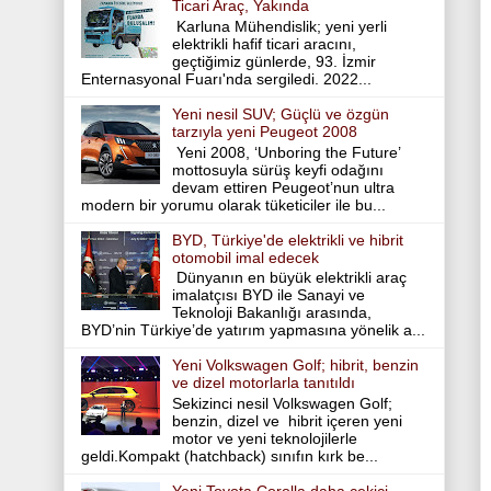
Ticari Araç, Yakında
Karluna Mühendislik; yeni yerli
elektrikli hafif ticari aracını,
geçtiğimiz günlerde, 93. İzmir
Enternasyonal Fuarı'nda sergiledi. 2022...
Yeni nesil SUV; Güçlü ve özgün
tarzıyla yeni Peugeot 2008
Yeni 2008, ‘Unboring the Future’
mottosuyla sürüş keyfi odağını
devam ettiren Peugeot’nun ultra
modern bir yorumu olarak tüketiciler ile bu...
BYD, Türkiye'de elektrikli ve hibrit
otomobil imal edecek
Dünyanın en büyük elektrikli araç
imalatçısı BYD ile Sanayi ve
Teknoloji Bakanlığı arasında,
BYD’nin Türkiye’de yatırım yapmasına yönelik a...
Yeni Volkswagen Golf; hibrit, benzin
ve dizel motorlarla tanıtıldı
Sekizinci nesil Volkswagen Golf;
benzin, dizel ve hibrit içeren yeni
motor ve yeni teknolojilerle
geldi.Kompakt (hatchback) sınıfın kırk be...