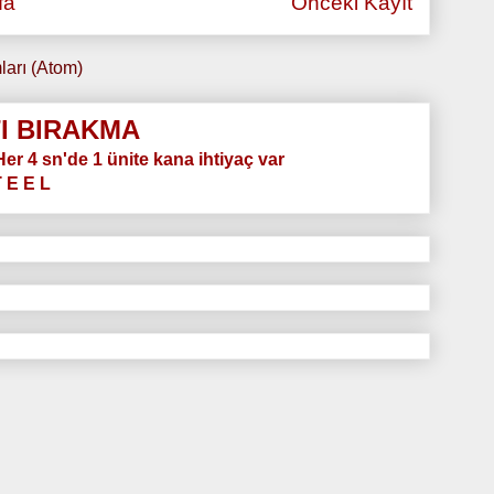
fa
Önceki Kayıt
ları (Atom)
I BIRAKMA
.Her 4 sn'de 1 ünite kana ihtiyaç var
T E E L