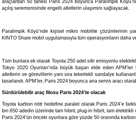
araçlardan 50 tanesi Paris 2024 boyunca Paralimpik Köyü’n
açılış seremonisinde engelli atletlerin ulaşımını sağlayacak.
Paralimpik Köyü’nde kişisel mikro mobilite çözümlerinin yan
KINTO Share mobil uygulamasıyla tüm operasyonların daha veri
Tüm bunlara ek olarak Toyota 250 adet sıfır emisyonlu elektrik
Tokyo 2020 Oyunları’nda büyük başarı elde eden APM’ler ye
atletlerin ve görevlilerin yanı sıra tekerlekli sandalye kullananl
tasarlandı. APM’ler, Paris 2024 boyunca ana servis aracı olar
Sürdürülebilir araç filosu Paris 2024’te olacak
Toyota karbon nötr hedefine paralel olarak Paris 2024’e farklı
bin 650 adedin üzerinde tam hibrit, plug-in hibrit, tam elektrikli
Paris 2024’ün önceki oyunlara göre yüzde 50 oranında karbon 