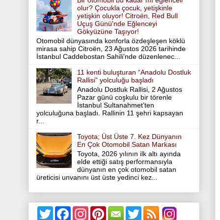
Bir otomobil bu kadar mı eğlenceli
olur? Çocukla çocuk, yetişkinle
yetişkin oluyor! Citroën, Red Bull
Uçuş Günü'nde Eğlenceyi
Gökyüzüne Taşıyor!
Otomobil dünyasında konforla özdeşleşen köklü
mirasa sahip Citroën, 23 Ağustos 2026 tarihinde
İstanbul Caddebostan Sahili'nde düzenlenec...
11 kenti buluşturan “Anadolu Dostluk
Rallisi” yolculuğu başladı
Anadolu Dostluk Rallisi, 2 Ağustos
Pazar günü coşkulu bir törenle
İstanbul Sultanahmet’ten
yolculuğuna başladı. Rallinin 11 şehri kapsayan
r...
Toyota; Üst Üste 7. Kez Dünyanın
En Çok Otomobil Satan Markası
Toyota, 2026 yılının ilk altı ayında
elde ettiği satış performansıyla
dünyanın en çok otomobil satan
üreticisi unvanını üst üste yedinci kez...
T
F
I
P
T
w
a
n
i
w