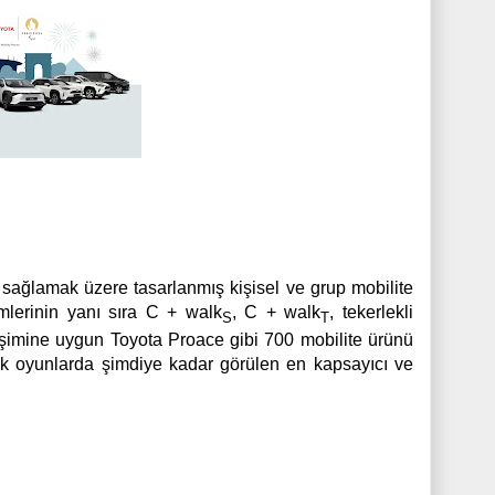
ğı sağlamak üzere tasarlanmış kişisel ve grup mobilite
mlerinin yanı sıra C + walk
, C + walk
, tekerlekli
S
T
işimine uygun Toyota Proace gibi 700 mobilite ürünü
ik oyunlarda şimdiye kadar görülen en kapsayıcı ve