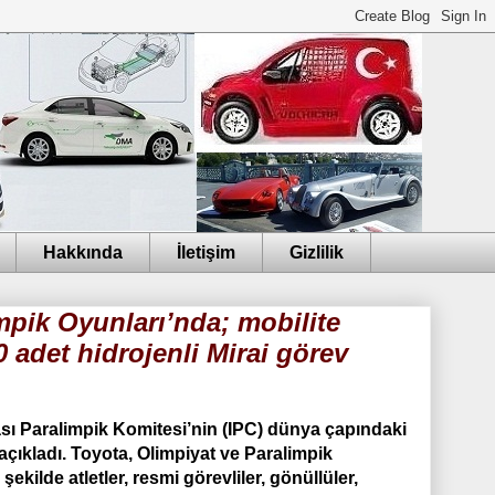
Hakkında
İletişim
Gizlilik
mpik Oyunları’nda; mobilite
0 adet hidrojenli Mirai görev
ası Paralimpik Komitesi’nin (IPC) dünya çapındaki
 açıkladı. Toyota, Olimpiyat ve Paralimpik
kilde atletler, resmi görevliler, gönüllüler,