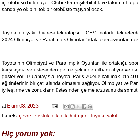
içi otobüsü bulunuyor. Otobüsler erişilebilirlik ve takım ruhu 
sandalye ekibini tek bir otobüste taşıyabilecek.
Toyota’nın yakıt hücresi teknolojisi, FCEV motorlu teknelerd
2024 Olimpiyat ve Paralimpik Oyunları'ndaki operasyonları de
Toyota’nın Olimpiyat ve Paralimpik Oyunları ile ortaklığı, spo
karşılaşma ve üstesinden gelme şeklinden ilham alıyor ve dah
gösteriyor. Bu anlayışla Toyota, Paris 2024'e katılmak için 4
eğitimlerinin bir çatı altında olmasını sağlıyor. Olimpiyat ve Pa
iyileştirme ve zorlukların üstesinden gelme arzusunu da somutl
at
Ekim 08, 2023
Labels:
çevre
,
elektrik
,
etkinlik
,
hidrojen
,
Toyota
,
yakıt
Hiç yorum yok: