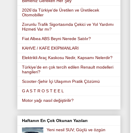
Bilmeniz Gereken Her Şey
2026'da Türkiye'de Üretilen ve Üretilecek
Otomobiller
Zorunlu Trafik Sigortasında Çekici ve Yol Yardımı
Hizmeti Var mı?
Fiat Albea ABS Beyni Nerede Satılır?
KAHVE / KAFE EKİPMANLARI
Elektrikli Araç Kaskosu Nedir, Kapsamı Nelerdir?
Türkiye’de en çok tercih edilen Renault modelleri
hangileri?
Scooter-Şehir İçi Ulaşımın Pratik Çözümü
G A S T R O S T E E L
Motor yağı nasıl değiştirilir?
Haftanın En Çok Okunan Yazıları
Yeni nesil SUV; Güçlü ve özgün