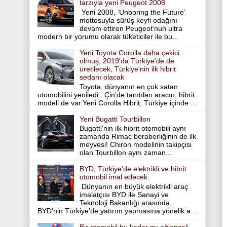
tarzıyla yeni Peugeot 2008
Yeni 2008, ‘Unboring the Future’
mottosuyla sürüş keyfi odağını
devam ettiren Peugeot’nun ultra
modern bir yorumu olarak tüketiciler ile bu...
Yeni Toyota Corolla daha çekici
olmuş, 2019'da Türkiye'de de
üretilecek, Türkiye'nin ilk hibrit
sedanı olacak
Toyota, dünyanın en çok satan
otomobilini yeniledi.. Çin'de tanıtılan aracın, hibrit
modeli de var.Yeni Corolla Hibrit, Türkiye içinde ...
Yeni Bugatti Tourbillon
Bugatti'nin ilk hibrit otomobili aynı
zamanda Rimac beraberliğinin de ilk
meyvesi! Chiron modelinin takipçisi
olan Tourbillon aynı zaman...
BYD, Türkiye'de elektrikli ve hibrit
otomobil imal edecek
Dünyanın en büyük elektrikli araç
imalatçısı BYD ile Sanayi ve
Teknoloji Bakanlığı arasında,
BYD’nin Türkiye’de yatırım yapmasına yönelik a...