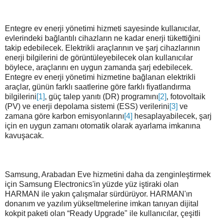
Entegre ev enerji yönetimi hizmeti sayesinde kullanıcılar,
evlerindeki bağlantılı cihazların ne kadar enerji tükettiğini
takip edebilecek. Elektrikli araçlarının ve şarj cihazlarının
enerji bilgilerini de görüntüleyebilecek olan kullanıcılar
böylece, araçlarını en uygun zamanda şarj edebilecek.
Entegre ev enerji yönetimi hizmetine bağlanan elektrikli
araçlar, günün farklı saatlerine göre farklı fiyatlandırma
bilgilerini
[1]
, güç talep yanıtı (DR) programını
[2]
, fotovoltaik
(PV) ve enerji depolama sistemi (ESS) verilerini
[3]
ve
zamana göre karbon emisyonlarını
[4]
hesaplayabilecek, şarj
için en uygun zamanı otomatik olarak ayarlama imkanına
kavuşacak.
Samsung, Arabadan Eve hizmetini daha da zenginleştirmek
için Samsung Electronics'in yüzde yüz iştiraki olan
HARMAN ile yakın çalışmalar sürdürüyor. HARMAN'ın
donanım ve yazılım yükseltmelerine imkan tanıyan dijital
kokpit paketi olan “Ready Upgrade" ile kullanıcılar, çeşitli