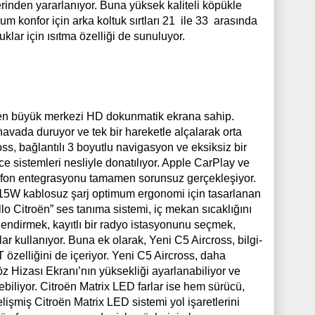
rinden yararlanıyor. Buna yüksek kaliteli köpükle
um konfor için arka koltuk sırtları 21 ile 33 arasında
klar için ısıtma özelliği de sunuluyor.
u en büyük merkezi HD dokunmatik ekrana sahip.
avada duruyor ve tek bir hareketle alçalarak orta
ss, bağlantılı 3 boyutlu navigasyon ve eksiksiz bir
e sistemleri nesliyle donatılıyor. Apple CarPlay ve
elefon entegrasyonu tamamen sorunsuz gerçekleşiyor.
r. 15W kablosuz şarj optimum ergonomi için tasarlanan
o Citroën” ses tanıma sistemi, iç mekan sıcaklığını
lendirmek, kayıtlı bir radyo istasyonunu seçmek,
r kullanıyor. Buna ek olarak, Yeni C5 Aircross, bilgi-
zelliğini de içeriyor. Yeni C5 Aircross, daha
öz Hizası Ekranı’nın yüksekliği ayarlanabiliyor ve
ilebiliyor. Citroën Matrix LED farlar ise hem sürücü,
elişmiş Citroën Matrix LED sistemi yol işaretlerini