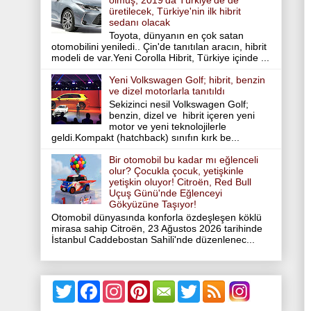
olmuş, 2019'da Türkiye'de de
üretilecek, Türkiye'nin ilk hibrit
sedanı olacak
Toyota, dünyanın en çok satan
otomobilini yeniledi.. Çin'de tanıtılan aracın, hibrit
modeli de var.Yeni Corolla Hibrit, Türkiye içinde ...
Yeni Volkswagen Golf; hibrit, benzin
ve dizel motorlarla tanıtıldı
Sekizinci nesil Volkswagen Golf;
benzin, dizel ve hibrit içeren yeni
motor ve yeni teknolojilerle
geldi.Kompakt (hatchback) sınıfın kırk be...
Bir otomobil bu kadar mı eğlenceli
olur? Çocukla çocuk, yetişkinle
yetişkin oluyor! Citroën, Red Bull
Uçuş Günü'nde Eğlenceyi
Gökyüzüne Taşıyor!
Otomobil dünyasında konforla özdeşleşen köklü
mirasa sahip Citroën, 23 Ağustos 2026 tarihinde
İstanbul Caddebostan Sahili'nde düzenlenec...
T
F
I
P
T
w
a
n
i
w
i
c
s
n
i