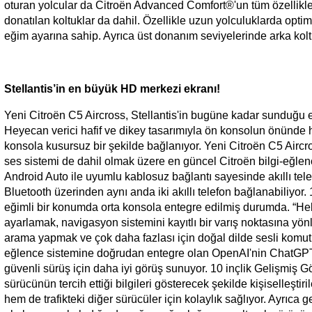
oturan yolcular da Citroën Advanced Comfort®'un tüm özellikle
donatılan koltuklar da dahil. Özellikle uzun yolculuklarda optim
eğim ayarına sahip. Ayrıca üst donanım seviyelerinde arka koltu
Stellantis’in en büyük HD merkezi ekranı!
Yeni Citroën C5 Aircross, Stellantis'in bugüne kadar sunduğ
Heyecan verici hafif ve dikey tasarımıyla ön konsolun önünde h
konsola kusursuz bir şekilde bağlanıyor. Yeni Citroën C5 Aircro
ses sistemi de dahil olmak üzere en güncel Citroën bilgi-eğlenc
Android Auto ile uyumlu kablosuz bağlantı sayesinde akıllı t
Bluetooth üzerinden aynı anda iki akıllı telefon bağlanabiliyo
eğimli bir konumda orta konsola entegre edilmiş durumda. “Hell
ayarlamak, navigasyon sistemini kayıtlı bir varış noktasına yön
arama yapmak ve çok daha fazlası için doğal dilde sesli komutla
eğlence sistemine doğrudan entegre olan OpenAI'nin ChatGPT ö
güvenli sürüş için daha iyi görüş sunuyor. 10 inçlik Gelişmiş G
sürücünün tercih ettiği bilgileri gösterecek şekilde kişiselleştir
hem de trafikteki diğer sürücüler için kolaylık sağlıyor. Ayrıca g