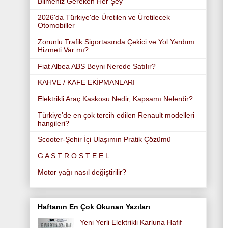
Bilmeniz Gereken Her Şey
2026'da Türkiye'de Üretilen ve Üretilecek
Otomobiller
Zorunlu Trafik Sigortasında Çekici ve Yol Yardımı
Hizmeti Var mı?
Fiat Albea ABS Beyni Nerede Satılır?
KAHVE / KAFE EKİPMANLARI
Elektrikli Araç Kaskosu Nedir, Kapsamı Nelerdir?
Türkiye’de en çok tercih edilen Renault modelleri
hangileri?
Scooter-Şehir İçi Ulaşımın Pratik Çözümü
G A S T R O S T E E L
Motor yağı nasıl değiştirilir?
Haftanın En Çok Okunan Yazıları
Yeni Yerli Elektrikli Karluna Hafif