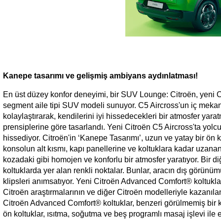
Kanepe tasarımı ve gelişmiş ambiyans aydınlatması!
En üst düzey konfor deneyimi, bir SUV Lounge: Citroën, yeni C5
segment aile tipi SUV modeli sunuyor. C5 Aircross'un iç mekanı
kolaylaştırarak, kendilerini iyi hissedecekleri bir atmosfer y
prensiplerine göre tasarlandı. Yeni Citroën C5 Aircross'ta yolc
hissediyor. Citroën'in ‘Kanepe Tasarımı’, uzun ve yatay bir ön 
konsolun alt kısmı, kapı panellerine ve koltuklara kadar uzanan
kozadaki gibi homojen ve konforlu bir atmosfer yaratıyor. Bir d
koltuklarda yer alan renkli noktalar. Bunlar, aracın dış görünü
klipsleri anımsatıyor. Yeni Citroën Advanced Comfort® koltuklar
Citroën araştırmalarının ve diğer Citroën modelleriyle kazanıl
Citroën Advanced Comfort® koltuklar, benzeri görülmemiş bir kon
ön koltuklar, ısıtma, soğutma ve beş programlı masaj işlevi ile