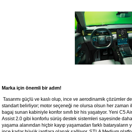
Marka için önemli bir adım!
Tasarımı güçlü ve kaslı olup, ince ve aerodinamik çözümler de 
standart belirliyor; motor seçeneği ne olursa olsun her zaman
bagaj sunan kabiniyle konfor sınıfı bir his yaşatıyor. Yeni C5 A
Assist 2.0 gibi konforlu sürüş destek sistemleri sayesinde daha 
yaşama alanından hiçbir kayıp yaşamadan farklı bataryaların ye
inçe kadar büyük jantlara olanak sağlıyor. STLA Medium platfo