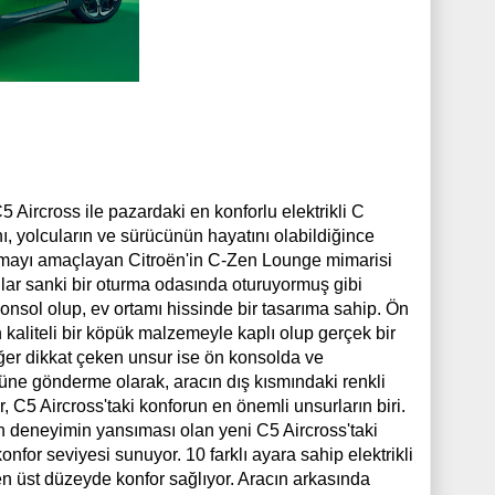
 Aircross ile pazardaki en konforlu elektrikli C
, yolcuların ve sürücünün hayatını olabildiğince
aratmayı amaçlayan Citroën'in C-Zen Lounge mimarisi
ular sanki bir oturma odasında oturuyormuş gibi
konsol olup, ev ortamı hissinde bir tasarıma sahip. Ön
 kaliteli bir köpük malzemeyle kaplı olup gerçek bir
iğer dikkat çeken unsur ise ön konsolda ve
müne gönderme olarak, aracın dış kısmındaki renkli
, C5 Aircross'taki konforun en önemli unsurların biri.
an deneyimin yansıması olan yeni C5 Aircross'taki
for seviyesi sunuyor. 10 farklı ayara sahip elektrikli
 en üst düzeyde konfor sağlıyor. Aracın arkasında