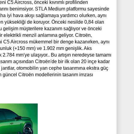
eni C5 Aircross, önceki kıvrımlı profilinden
atlarını benimsiyor. STLA Medium platformu sayesinde
aha iyi hava akışı sağlamaya yardımcı olurken, aynı
 yüksekliği de koruyor. Önceki nesilde 0,84 olan
 gelişim müşterilere kazanım sağlıyor ve önceki
 elektrikli menzil anlamına geliyor. Citroën,
i C5 Aircross mükemmel bir denge kazanırken, aynı
unluk (+150 mm) ve 1.902 mm genişlik. Aks
k 2.784 mm'ye ulaşıyor.. Bu artışın neredeyse tamamı
asarım açısından Citroën'de bir ilk olan 20 inçe kadar
u jantlar, otomobilin yan cephe tasarımına ekstra güç
 en güncel Citroën modellerinin tasarım imzası