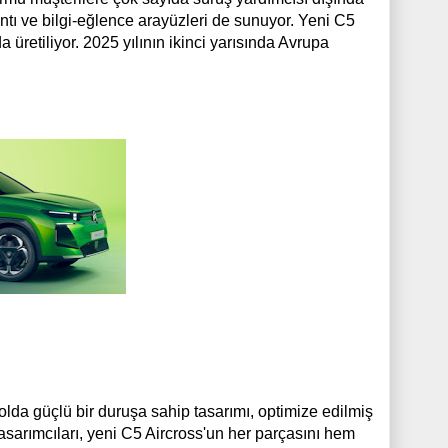
ntı ve bilgi-eğlence arayüzleri de sunuyor. Yeni C5
a üretiliyor. 2025 yılının ikinci yarısında Avrupa
lda güçlü bir duruşa sahip tasarımı, optimize edilmiş
tasarımcıları, yeni C5 Aircross'un her parçasını hem