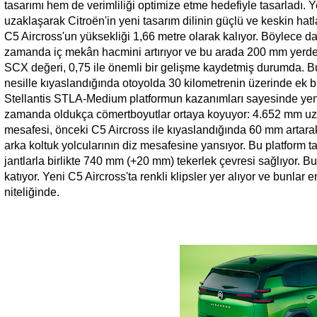
tasarımı hem de verimliliği optimize etme hedefiyle tasarladı. Y
uzaklaşarak Citroën'in yeni tasarım dilinin güçlü ve keskin h
C5 Aircross'un yüksekliği 1,66 metre olarak kalıyor. Böylece d
zamanda iç mekân hacmini artırıyor ve bu arada 200 mm yerden
SCX değeri, 0,75 ile önemli bir gelişme kaydetmiş durumda. Bu
nesille kıyaslandığında otoyolda 30 kilometrenin üzerinde ek bir
Stellantis STLA-Medium platformun kazanımları sayesinde yen
zamanda oldukça cömertboyutlar ortaya koyuyor: 4.652 mm uz
mesafesi, önceki C5 Aircross ile kıyaslandığında 60 mm artara
arka koltuk yolcularının diz mesafesine yansıyor. Bu platform t
jantlarla birlikte 740 mm (+20 mm) tekerlek çevresi sağlıyor. B
katıyor. Yeni C5 Aircross'ta renkli klipsler yer alıyor ve bunlar
niteliğinde.