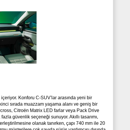
içeriyor. Konforu C-SUV'lar arasında yeni bir
 ikinci sırada muazzam yaşama alanı ve geniş bir
ircross, Citroën Matrix LED farlar veya Pack Drive
fazla güvenlik seçeneği sunuyor. Akıllı tasarımı,
rleştirilmesine olanak tanırken, çapı 740 mm ile 20
rmu müşterilere çok sayıda sürüş yardımcısı dışında