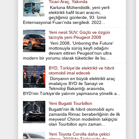
Ticari Araç, Yakında
Karluna Mühendislik; yeni yerli
elektrikli hafif ticari aracını,
geçtiğimiz günlerde, 93. İzmir
Enternasyonal Fuarı'nda sergiledi. 2022...
Yeni nesil SUV; Güçlü ve özgün
tarzıyla yeni Peugeot 2008
Yeni 2008, ‘Unboring the Future’
mottosuyla sürüş keyfi odağını
devam ettiren Peugeot’nun ultra
modern bir yorumu olarak tüketiciler ile bu...
BYD, Türkiye'de elektrikli ve hibrit
otomobil imal edecek
Dünyanın en büyük elektrikli araç
imalatçısı BYD ile Sanayi ve
Teknoloji Bakanlığı arasında,
BYD’nin Türkiye’de yatırım yapmasına yönelik a...
Yeni Bugatti Tourbillon
Bugatti'nin ilk hibrit otomobili aynı
zamanda Rimac beraberliğinin de ilk
meyvesi! Chiron modelinin takipçisi
olan Tourbillon aynı zaman...
Yeni Toyota Corolla daha çekici