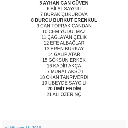
5 AYHAN CAN GÜVEN
6 BİLAL SAYGILI
7 BURAK ÇUKUROVA
8 BURCU BURKUT ERENKUL
9 CAN TOPRAK CANDAN
10 CEM YUDULMAZ
11 ÇAĞLAYAN ÇELİK
12 EFE ALBAĞLAR
13 EREN BURKAY
14 GALİP ATAR
15 GÖKSUN ERKEK
16 KADİR AKÇA
17 MURAT AKSÜT
18 OKAN TANRIVERDİ
19 UBEYDE SAYGILI
20 ÜMİT ERDİM
21 ALİ ÖZERİNÇ
at
Ağustos 18, 2016