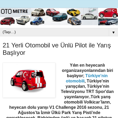
▼
21 Yerli Otomobil ve Ünlü Pilot ile Yarış
Başlıyor
Yılın en heyecanlı
organizasyonlarından biri
başlıyor;
Türkiye'nin
otomobili
, Türkiye'nin
yarışçıları, Türkiye'nin
Televizyonu TRT Spor'dan
yayınlanıyor..Türk yarış
otomobili Volkicar’ların,
heyecan dolu yarışı V1 Challenge 2016 sezonu, 21
Ağustos’ta İzmir Ülkü Park Yarış Pisti’nde
gerçekleşecek. Birbirinden ünlü ve başarılı 21 pilotun