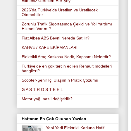
Bilmeniz Gereken Her Şey
2026'da Türkiye'de Üretilen ve Üretilecek
Otomobiller
Zorunlu Trafik Sigortasında Çekici ve Yol Yardımı
Hizmeti Var mı?
Fiat Albea ABS Beyni Nerede Satılır?
KAHVE / KAFE EKİPMANLARI
Elektrikli Araç Kaskosu Nedir, Kapsamı Nelerdir?
Türkiye’de en çok tercih edilen Renault modelleri
hangileri?
Scooter-Şehir İçi Ulaşımın Pratik Çözümü
G A S T R O S T E E L
Motor yağı nasıl değiştirilir?
Haftanın En Çok Okunan Yazıları
Yeni Yerli Elektrikli Karluna Hafif