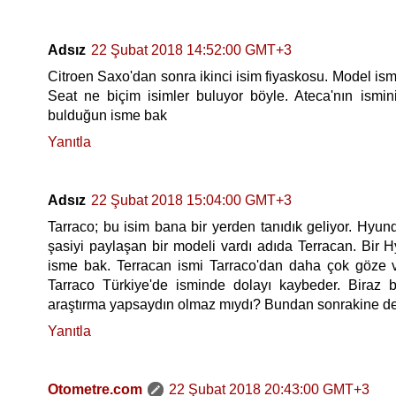
Adsız
22 Şubat 2018 14:52:00 GMT+3
Citroen Saxo'dan sonra ikinci isim fiyaskosu. Model is
Seat ne biçim isimler buluyor böyle. Ateca'nın ismin
bulduğun isme bak
Yanıtla
Adsız
22 Şubat 2018 15:04:00 GMT+3
Tarraco; bu isim bana bir yerden tanıdık geliyor. Hyund
şasiyi paylaşan bir modeli vardı adıda Terracan. Bir 
isme bak. Terracan ismi Tarraco'dan daha çok göze v
Tarraco Türkiye'de isminde dolayı kaybeder. Biraz ba
araştırma yapsaydın olmaz mıydı? Bundan sonrakine de
Yanıtla
Otometre.com
22 Şubat 2018 20:43:00 GMT+3