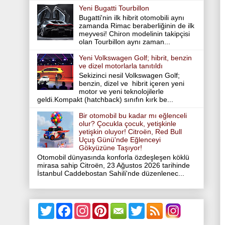
Yeni Bugatti Tourbillon
Bugatti'nin ilk hibrit otomobili aynı
zamanda Rimac beraberliğinin de ilk
meyvesi! Chiron modelinin takipçisi
olan Tourbillon aynı zaman...
Yeni Volkswagen Golf; hibrit, benzin
ve dizel motorlarla tanıtıldı
Sekizinci nesil Volkswagen Golf;
benzin, dizel ve hibrit içeren yeni
motor ve yeni teknolojilerle
geldi.Kompakt (hatchback) sınıfın kırk be...
Bir otomobil bu kadar mı eğlenceli
olur? Çocukla çocuk, yetişkinle
yetişkin oluyor! Citroën, Red Bull
Uçuş Günü'nde Eğlenceyi
Gökyüzüne Taşıyor!
Otomobil dünyasında konforla özdeşleşen köklü
mirasa sahip Citroën, 23 Ağustos 2026 tarihinde
İstanbul Caddebostan Sahili'nde düzenlenec...
T
F
I
P
T
w
a
n
i
w
i
c
s
n
i