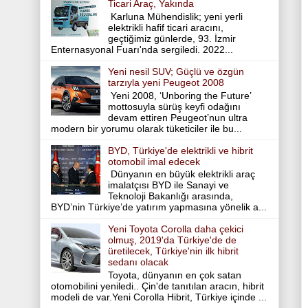
Ticari Araç, Yakında
Karluna Mühendislik; yeni yerli
elektrikli hafif ticari aracını,
geçtiğimiz günlerde, 93. İzmir
Enternasyonal Fuarı'nda sergiledi. 2022...
Yeni nesil SUV; Güçlü ve özgün
tarzıyla yeni Peugeot 2008
Yeni 2008, ‘Unboring the Future’
mottosuyla sürüş keyfi odağını
devam ettiren Peugeot’nun ultra
modern bir yorumu olarak tüketiciler ile bu...
BYD, Türkiye'de elektrikli ve hibrit
otomobil imal edecek
Dünyanın en büyük elektrikli araç
imalatçısı BYD ile Sanayi ve
Teknoloji Bakanlığı arasında,
BYD’nin Türkiye’de yatırım yapmasına yönelik a...
Yeni Toyota Corolla daha çekici
olmuş, 2019'da Türkiye'de de
üretilecek, Türkiye'nin ilk hibrit
sedanı olacak
Toyota, dünyanın en çok satan
otomobilini yeniledi.. Çin'de tanıtılan aracın, hibrit
modeli de var.Yeni Corolla Hibrit, Türkiye içinde ...