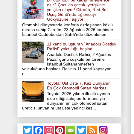
Bir otomobil bu kadar mı eğlenceli
olur? Çocukla çocuk, yetişkinle
yetişkin oluyor! Citroën, Red Bull
Uçuş Günü'nde Eğlenceyi
Gökyüzüne Taşıyor!
Otomobil dünyasında konforla özdeşleşen köklü
mirasa sahip Citroën, 23 Ağustos 2026 tarihinde
İstanbul Caddebostan Sahili'nde düzenlenec...
11 kenti buluşturan “Anadolu Dostluk
Rallisi” yolculuğu başladı
Anadolu Dostluk Rallisi, 2 Ağustos
Pazar günü coşkulu bir törenle
İstanbul Sultanahmet’ten
yolculuğuna başladı. Rallinin 11 şehri kapsayan
r...
Toyota; Üst Üste 7. Kez Dünyanın
En Çok Otomobil Satan Markası
Toyota, 2026 yılının ilk altı ayında
elde ettiği satış performansıyla
dünyanın en çok otomobil satan
üreticisi unvanını üst üste yedinci kez...
T
F
I
P
T
w
a
n
i
w