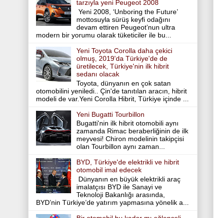
tarzıyla yeni Peugeot 2008
Yeni 2008, ‘Unboring the Future’
mottosuyla sürüş keyfi odağını
devam ettiren Peugeot’nun ultra
modern bir yorumu olarak tüketiciler ile bu...
Yeni Toyota Corolla daha çekici
olmuş, 2019'da Türkiye'de de
üretilecek, Türkiye'nin ilk hibrit
sedanı olacak
Toyota, dünyanın en çok satan
otomobilini yeniledi.. Çin'de tanıtılan aracın, hibrit
modeli de var.Yeni Corolla Hibrit, Türkiye içinde ...
Yeni Bugatti Tourbillon
Bugatti'nin ilk hibrit otomobili aynı
zamanda Rimac beraberliğinin de ilk
meyvesi! Chiron modelinin takipçisi
olan Tourbillon aynı zaman...
BYD, Türkiye'de elektrikli ve hibrit
otomobil imal edecek
Dünyanın en büyük elektrikli araç
imalatçısı BYD ile Sanayi ve
Teknoloji Bakanlığı arasında,
BYD’nin Türkiye’de yatırım yapmasına yönelik a...