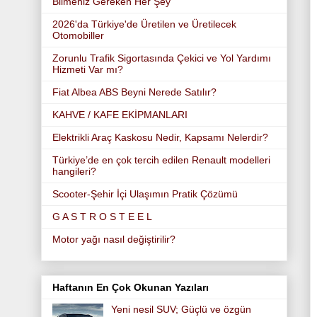
Bilmeniz Gereken Her Şey
2026'da Türkiye'de Üretilen ve Üretilecek
Otomobiller
Zorunlu Trafik Sigortasında Çekici ve Yol Yardımı
Hizmeti Var mı?
Fiat Albea ABS Beyni Nerede Satılır?
KAHVE / KAFE EKİPMANLARI
Elektrikli Araç Kaskosu Nedir, Kapsamı Nelerdir?
Türkiye’de en çok tercih edilen Renault modelleri
hangileri?
Scooter-Şehir İçi Ulaşımın Pratik Çözümü
G A S T R O S T E E L
Motor yağı nasıl değiştirilir?
Haftanın En Çok Okunan Yazıları
Yeni nesil SUV; Güçlü ve özgün