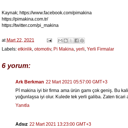
Kaynak; https://www.facebook.com/pimakina
https://pimakina.com.tr/
https://twitter.com/pi_makina
at
Mart 22, 2021
Labels:
etkinlik
,
otomotiv
,
Pi Makina
,
yerli
,
Yerli Firmalar
6 yorum:
Ark Berkman
22 Mart 2021 05:57:00 GMT+3
Pİ makina iyi bir firma ama ürün gamı çok geniş. Bu kali
yoğunlaşsa iyi olur. Kulede tek yerli galiba. Zaten ticar
Yanıtla
Adsız
22 Mart 2021 13:23:00 GMT+3