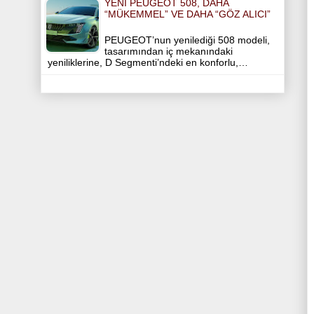
YENI PEUGEOT 508, DAHA
“MÜKEMMEL” VE DAHA “GÖZ ALICI”
PEUGEOT’nun yenilediği 508 modeli,
tasarımından iç mekanındaki
yeniliklerine, D Segmenti’ndeki en konforlu,…