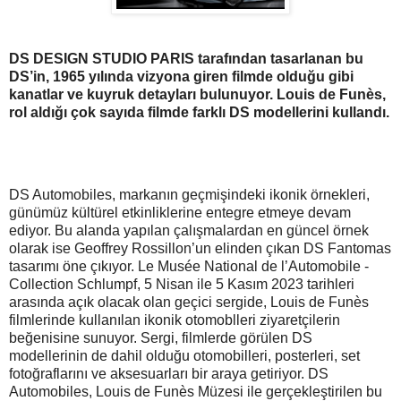
DS DESIGN STUDIO PARIS tarafından tasarlanan bu
DS’in, 1965 yılında vizyona giren filmde olduğu gibi
kanatlar ve kuyruk detayları bulunuyor. Louis de Funès,
rol aldığı çok sayıda filmde farklı DS modellerini kullandı.
DS Automobiles, markanın geçmişindeki ikonik örnekleri,
günümüz kültürel etkinliklerine entegre etmeye devam
ediyor. Bu alanda yapılan çalışmalardan en güncel örnek
olarak ise Geoffrey Rossillon’un elinden çıkan DS Fantomas
tasarımı öne çıkıyor. Le Musée National de l’Automobile -
Collection Schlumpf, 5 Nisan ile 5 Kasım 2023 tarihleri
arasında açık olacak olan geçici sergide, Louis de Funès
filmlerinde kullanılan ikonik otomoblleri ziyaretçilerin
beğenisine sunuyor. Sergi, filmlerde görülen DS
modellerinin de dahil olduğu otomobilleri, posterleri, set
fotoğraflarını ve aksesuarları bir araya getiriyor. DS
Automobiles, Louis de Funès Müzesi ile gerçekleştirilen bu