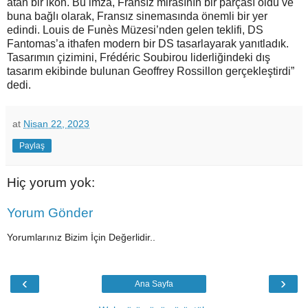
atan bir ikon. Bu imza, Fransız mirasının bir parçası oldu ve
buna bağlı olarak, Fransız sinemasında önemli bir yer
edindi. Louis de Funès Müzesi’nden gelen teklifi, DS
Fantomas’a ithafen modern bir DS tasarlayarak yanıtladık.
Tasarımın çizimini, Frédéric Soubirou liderliğindeki dış
tasarım ekibinde bulunan Geoffrey Rossillon gerçekleştirdi”
dedi.
at
Nisan 22, 2023
Paylaş
Hiç yorum yok:
Yorum Gönder
Yorumlarınız Bizim İçin Değerlidir..
‹
›
Ana Sayfa