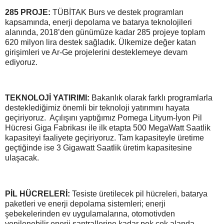
285 PROJE:
TÜBİTAK Burs ve destek programları
kapsamında, enerji depolama ve batarya teknolojileri
alanında, 2018’den günümüze kadar 285 projeye toplam
620 milyon lira destek sağladık. Ülkemize değer katan
girişimleri ve Ar-Ge projelerini desteklemeye devam
ediyoruz.
TEKNOLOJİ YATIRIMI:
Bakanlık olarak farklı programlarla
desteklediğimiz önemli bir teknoloji yatırımını hayata
geçiriyoruz. Açılışını yaptığımız Pomega Lityum-İyon Pil
Hücresi Giga Fabrikası ile ilk etapta 500 MegaWatt Saatlik
kapasiteyi faaliyete geçiriyoruz. Tam kapasiteyle üretime
geçtiğinde ise 3 Gigawatt Saatlik üretim kapasitesine
ulaşacak.
PİL HÜCRELERİ:
Tesiste üretilecek pil hücreleri, batarya
paketleri ve enerji depolama sistemleri; enerji
şebekelerinden ev uygulamalarına, otomotivden
yenilenebilir enerji santrallerine kadar pek çok alanda