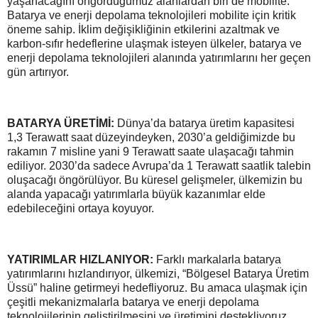
yaşanacağını öngördüğümüz alanlardan biri de mobilite.
Batarya ve enerji depolama teknolojileri mobilite için kritik
öneme sahip. İklim değişikliğinin etkilerini azaltmak ve
karbon-sıfır hedeflerine ulaşmak isteyen ülkeler, batarya ve
enerji depolama teknolojileri alanında yatırımlarını her geçen
gün artırıyor.
BATARYA ÜRETİMİ:
Dünya’da batarya üretim kapasitesi
1,3 Terawatt saat düzeyindeyken, 2030’a geldiğimizde bu
rakamın 7 misline yani 9 Terawatt saate ulaşacağı tahmin
ediliyor. 2030’da sadece Avrupa’da 1 Terawatt saatlik talebin
oluşacağı öngörülüyor. Bu küresel gelişmeler, ülkemizin bu
alanda yapacağı yatırımlarla büyük kazanımlar elde
edebileceğini ortaya koyuyor.
YATIRIMLAR HIZLANIYOR:
Farklı markalarla batarya
yatırımlarını hızlandırıyor, ülkemizi, “Bölgesel Batarya Üretim
Üssü” haline getirmeyi hedefliyoruz. Bu amaca ulaşmak için
çeşitli mekanizmalarla batarya ve enerji depolama
teknolojilerinin geliştirilmesini ve üretimini destekliyoruz.