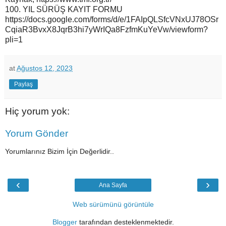
100. YIL SÜRÜŞ KAYIT FORMU
https://docs.google.com/forms/d/e/1FAIpQLSfcVNxUJ78OSr
CqiaR3BvxX8JqrB3hi7yWrIQa8FzfmKuYeVw/viewform?
pli=1
at
Ağustos 12, 2023
Paylaş
Hiç yorum yok:
Yorum Gönder
Yorumlarınız Bizim İçin Değerlidir..
‹
›
Ana Sayfa
Web sürümünü görüntüle
Blogger
tarafından desteklenmektedir.