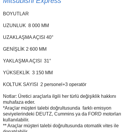
Mitsubishi Express
BOYUTLAR
UZUNLUK
8 000 MM
UZAKLAŞMA AÇISI
40°
GENİŞLİK
2 600 MM
YAKLAŞMA AÇISI
31°
YÜKSEKLİK
3 150 MM
KOLTUK SAYISI
2 personel+3 operatör
Notlar: Üretici araçlarla ilgili her türlü değişiklik hakkını
muhafaza eder.
*Araçlar müşteri talebi doğrultusunda farklı emisyon
seviyelerindeki DEUTZ, Cummins ya da FORD motorları
kullanılabilir.
** Araçlar müşteri talebi doğrultusunda otomatik vites ile
donatılabilir.