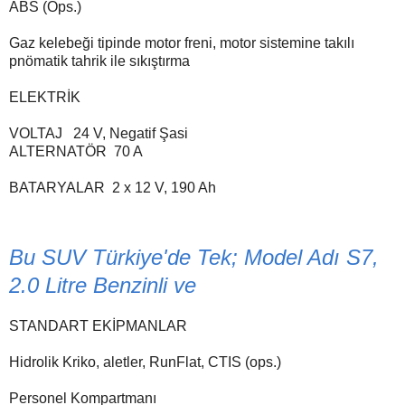
ABS (Ops.)
Gaz kelebeği tipinde motor freni, motor sistemine takılı
pnömatik tahrik ile sıkıştırma
ELEKTRİK
VOLTAJ
24 V, Negatif Şasi
ALTERNATÖR
70 A
BATARYALAR
2 x 12 V, 190 Ah
Bu SUV Türkiye'de Tek; Model Adı S7,
2.0 Litre Benzinli ve
STANDART EKİPMANLAR
Hidrolik Kriko, aletler, RunFlat, CTIS (ops.)
Personel Kompartmanı