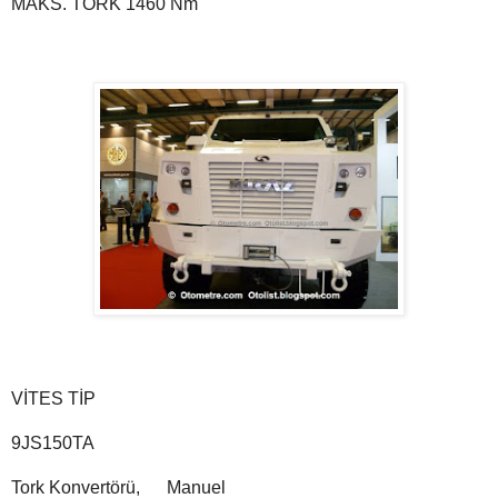
MAKS. TORK
1460 Nm
VİTES
TİP
9JS150TA
Tork Konvertörü, Manuel