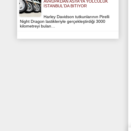
AVRUPA’DAN ASYA’YA YOLCULUK
İSTANBUL'DA BITIYOR
Harley Davidson tutkunlarının Pirelli
Night Dragon lastikleriyle gerçekleştirdiği 3000
kilometreyi bulan…