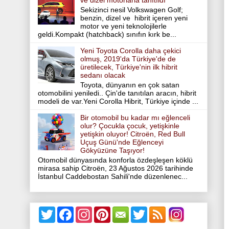
ve dizel motorlarla tanıtıldı
Sekizinci nesil Volkswagen Golf;
benzin, dizel ve hibrit içeren yeni
motor ve yeni teknolojilerle
geldi.Kompakt (hatchback) sınıfın kırk be...
Yeni Toyota Corolla daha çekici
olmuş, 2019'da Türkiye'de de
üretilecek, Türkiye'nin ilk hibrit
sedanı olacak
Toyota, dünyanın en çok satan
otomobilini yeniledi.. Çin'de tanıtılan aracın, hibrit
modeli de var.Yeni Corolla Hibrit, Türkiye içinde ...
Bir otomobil bu kadar mı eğlenceli
olur? Çocukla çocuk, yetişkinle
yetişkin oluyor! Citroën, Red Bull
Uçuş Günü'nde Eğlenceyi
Gökyüzüne Taşıyor!
Otomobil dünyasında konforla özdeşleşen köklü
mirasa sahip Citroën, 23 Ağustos 2026 tarihinde
İstanbul Caddebostan Sahili'nde düzenlenec...
T
F
I
P
T
w
a
n
i
w
i
c
s
n
i