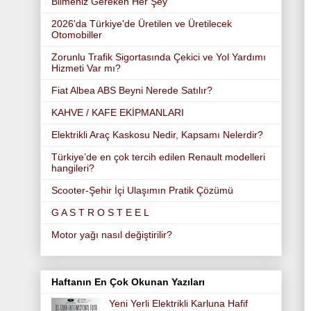
Bilmeniz Gereken Her Şey
2026'da Türkiye'de Üretilen ve Üretilecek
Otomobiller
Zorunlu Trafik Sigortasında Çekici ve Yol Yardımı
Hizmeti Var mı?
Fiat Albea ABS Beyni Nerede Satılır?
KAHVE / KAFE EKİPMANLARI
Elektrikli Araç Kaskosu Nedir, Kapsamı Nelerdir?
Türkiye’de en çok tercih edilen Renault modelleri
hangileri?
Scooter-Şehir İçi Ulaşımın Pratik Çözümü
G A S T R O S T E E L
Motor yağı nasıl değiştirilir?
Haftanın En Çok Okunan Yazıları
Yeni Yerli Elektrikli Karluna Hafif