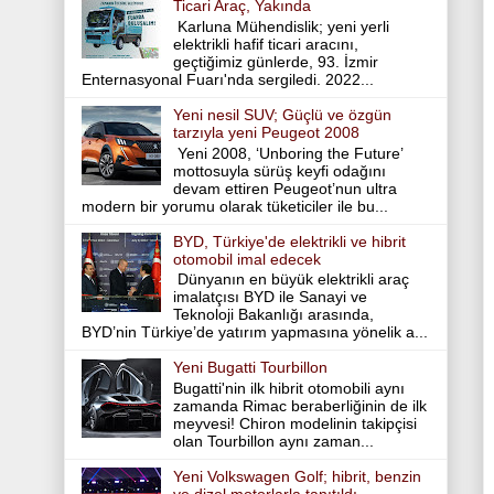
Ticari Araç, Yakında
Karluna Mühendislik; yeni yerli
elektrikli hafif ticari aracını,
geçtiğimiz günlerde, 93. İzmir
Enternasyonal Fuarı'nda sergiledi. 2022...
Yeni nesil SUV; Güçlü ve özgün
tarzıyla yeni Peugeot 2008
Yeni 2008, ‘Unboring the Future’
mottosuyla sürüş keyfi odağını
devam ettiren Peugeot’nun ultra
modern bir yorumu olarak tüketiciler ile bu...
BYD, Türkiye'de elektrikli ve hibrit
otomobil imal edecek
Dünyanın en büyük elektrikli araç
imalatçısı BYD ile Sanayi ve
Teknoloji Bakanlığı arasında,
BYD’nin Türkiye’de yatırım yapmasına yönelik a...
Yeni Bugatti Tourbillon
Bugatti'nin ilk hibrit otomobili aynı
zamanda Rimac beraberliğinin de ilk
meyvesi! Chiron modelinin takipçisi
olan Tourbillon aynı zaman...
Yeni Volkswagen Golf; hibrit, benzin